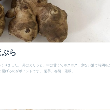
天ぷら
くりました。 外はカリッと、中は甘くてホクホク、少ない油で時間を
ま揚げるのがポイントです。 菊芋、春菊、蓮根、