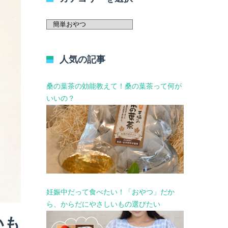
カ
テ
ゴ
リ
人気の記事
ー
を
選
桑の葉茶の効能教えて！桑の葉茶って何が
択
いいの？
妊娠中だって食べたい！「おやつ」だか
ら、からだにやさしいもの選びたい
いも