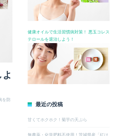
健康オイルで生活習慣病対策！ 悪玉コレス
テロールを退治しよう！
しよ
病を防
最近の投稿
甘くてホクホク！菊芋の天ぷら
無農薬・化学肥料不使用！茨城県産「紅は