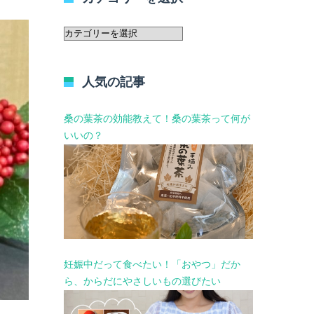
カ
テ
ゴ
リ
人気の記事
ー
を
選
桑の葉茶の効能教えて！桑の葉茶って何が
択
いいの？
妊娠中だって食べたい！「おやつ」だか
ら、からだにやさしいもの選びたい