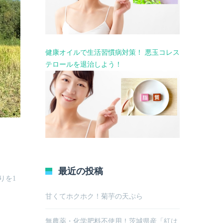
健康オイルで生活習慣病対策！ 悪玉コレス
テロールを退治しよう！
最近の投稿
りを1
甘くてホクホク！菊芋の天ぷら
無農薬・化学肥料不使用！茨城県産「紅は