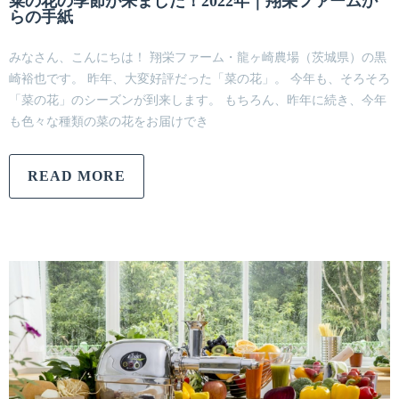
菜の花の季節が来ました！2022年｜翔栄ファームか
らの手紙
みなさん、こんにちは！ 翔栄ファーム・龍ヶ崎農場（茨城県）の黒
崎裕也です。 昨年、大変好評だった「菜の花」。 今年も、そろそろ
「菜の花」のシーズンが到来します。 もちろん、昨年に続き、今年
も色々な種類の菜の花をお届けでき
READ MORE