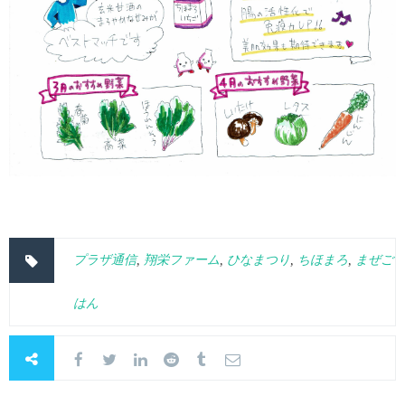
プラザ通信
,
翔栄ファーム
,
ひなまつり
,
ちほまろ
,
まぜご
はん