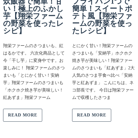
炊飯器で簡単！甘
フライパン1つで
い！極上のふかし
簡単！スイートポ
芋【翔栄ファーム
テト風【翔栄ファ
の野菜を使ったレ
ームの野菜を使っ
シピ】
たレシピ】
翔栄ファームのさつまいも、紅
とにかく甘い！翔栄ファームの
はるかです。 六次化商品として
さつまいも「安納芋」ホクホク
今「干し芋」に変身中です。お
焼き芋が美味しい！翔栄ファー
楽しみに！ 翔栄ファームのさつ
ムのさつまいも「紅あずま」2大
まいも「とにかく甘い！安納
人気のさつま芋食べ比べ「安納
芋」翔栄ファームのさつまいも
芋と紅あずま」 こんにちは、ネ
「ホクホク焼き芋が美味しい！
コ部長です。 今日は翔栄ファー
紅あずま」翔栄ファーム
ムで収穫したさつま
READ MORE
READ MORE