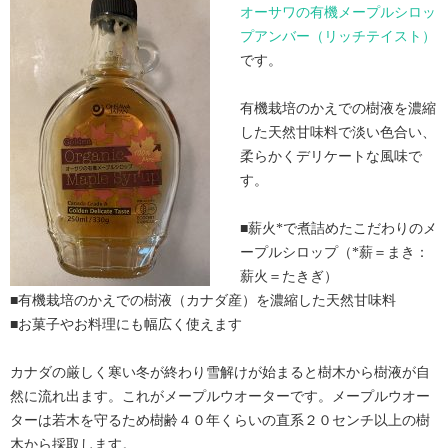
オーサワの有機メープルシロッ
プアンバー（リッチテイスト）
です。
有機栽培のかえでの樹液を濃縮
した天然甘味料で淡い色合い、
柔らかくデリケートな風味で
す。
■薪火*で煮詰めたこだわりのメ
ープルシロップ（*薪＝まき：
薪火＝たきぎ）
■有機栽培のかえでの樹液（カナダ産）を濃縮した天然甘味料
■お菓子やお料理にも幅広く使えます
カナダの厳しく寒い冬が終わり雪解けが始まると樹木から樹液が自
然に流れ出ます。これがメープルウオーターです。メープルウオー
ターは若木を守るため樹齢４０年くらいの直系２０センチ以上の樹
木から採取します。