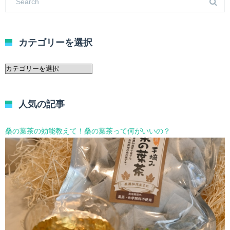
カテゴリーを選択
カ
テ
ゴ
リ
人気の記事
ー
を
選
桑の葉茶の効能教えて！桑の葉茶って何がいいの？
択