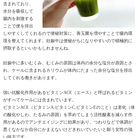
含まれており、
水分を吸収して
腸内を刺激する
ことで便を排出
しやすくしてくれるので便秘対策に、善玉菌を増やすことで腸内環
境を整えてくれます。妊娠中は便秘がちになりやすいので積極的に
摂取するといいかもしれませんね。
妊娠中に多いむくみ、むくみの原因は体内の余分な塩分が原因とさ
れ、ケールに含まれるカリウムが体内にたまった余分な塩分を排出
してくれる働きがあります。
強い抗酸化作用があるビタミンACE（エース）と呼ばれるビタミン
がすべてケールには含まれています。
ビタミンACE（ビタミンA,ビタミンC,ビタミンEのこと）は老化（体
の酸化やしわ、たるみの原因）を早めてしまう活性酸素を減らす作
用があるのでアンチエイジングに効果があり、つわりなどで体調が
悪くなかなか自分にかまえないけどきれいでいたいと願う女性の強
い味方です。