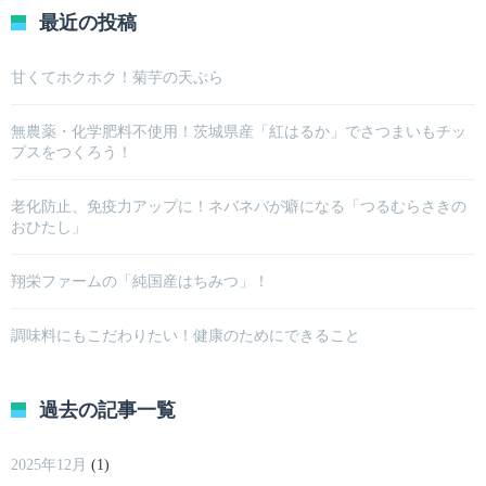
最近の投稿
甘くてホクホク！菊芋の天ぷら
無農薬・化学肥料不使用！茨城県産「紅はるか」でさつまいもチッ
プスをつくろう！
老化防止、免疫力アップに！ネバネバが癖になる「つるむらさきの
おひたし」
翔栄ファームの「純国産はちみつ」！
調味料にもこだわりたい！健康のためにできること
過去の記事一覧
2025年12月
(1)