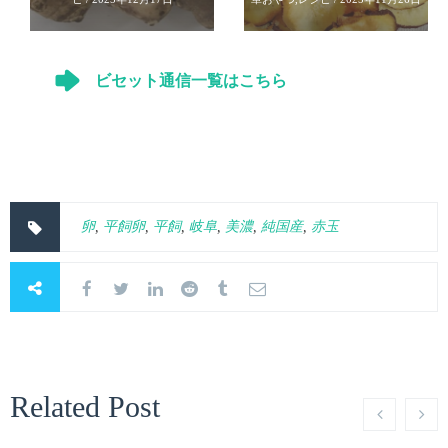
ビセット通信一覧はこちら
卵
,
平飼卵
,
平飼
,
岐阜
,
美濃
,
純国産
,
赤玉
Related Post