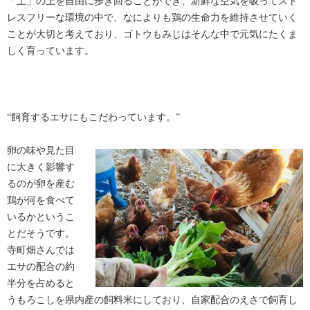
「土」の上を自由に歩き回ることができ、新鮮な空気を吸ってスト
レスフリーな環境の中で、なによりも鶏の生命力を維持させていく
ことが大切と考えており、ゴトウもみじはそんな中で元気にたくま
しく育っています。
“飼育するエサにもこだわっています。”
卵の味や見た目
に大きく影響す
るのが卵を産む
鶏が何を食べて
いるかというこ
とだそうです。
寺町畑さんでは
エサの配合の約
半分を占めると
うもろこしを県内産の飼料米にしており、自家配合のえさで飼育し