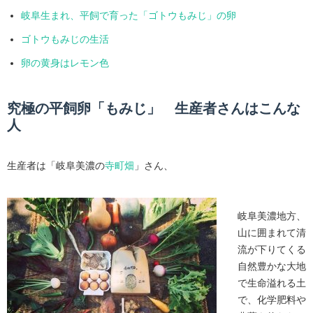
岐阜生まれ、平飼で育った「ゴトウもみじ」の卵
ゴトウもみじの生活
卵の黄身はレモン色
究極の平飼卵「もみじ」 生産者さんはこんな
人
生産者は「岐阜美濃の
寺町畑
」さん、
岐阜美濃地方、
山に囲まれて清
流が下りてくる
自然豊かな大地
で生命溢れる土
で、化学肥料や