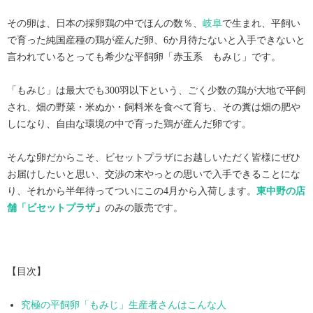
その卵は、日本の採卵鶏の中でほんの数％、
岐阜
で生まれ、平飼い
で育った純国産種の鶏が産んだ卵、6か月待たないと入手できないと
言われているとっても希少な平飼卵「赤玉系 もみじ」です。
「もみじ」は最大でも300羽以下という、ごく少数の鶏が大地で平飼
され、畑の野菜・米ぬか・飼料米を食べて育ち、その糞は畑の肥や
しになり、自由な環境の中で育った鶏が産んだ卵です。
そんな卵だからこそ、ビセットプラザにお越しいただく皆様にぜひ
お届けしたいと思い、交渉の末やっとの思いで入手できることにな
り、それから半年待ってついにこの4月から入荷します。
東中野の店
舗「ビセットプラザ
」
のみの販売です。
【目次】
究極の平飼卵「もみじ」生産者さんはこんな人