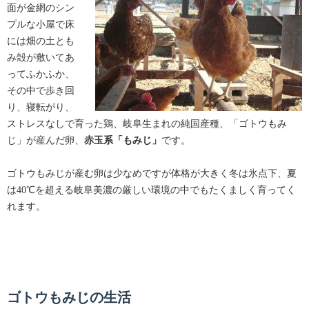
面が金網のシン
プルな小屋で床
には畑の土とも
み殻が敷いてあ
ってふかふか、
その中で歩き回
り、寝転がり、
ストレスなしで育った鶏、岐阜生まれの純国産種、「ゴトウもみ
じ」が産んだ卵、
赤玉系「もみじ」
です。
ゴトウもみじが産む卵は少なめですが体格が大きく冬は氷点下、夏
は40℃を超える岐阜美濃の厳しい環境の中でもたくましく育ってく
れます。
ゴトウもみじの生活