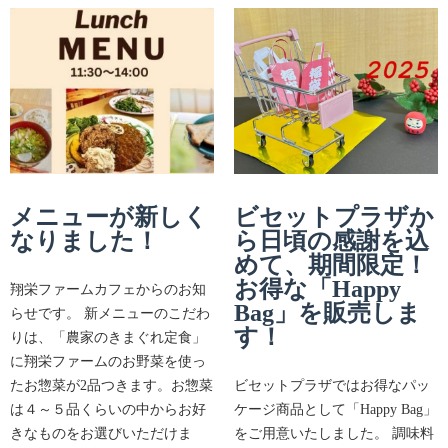
メニューが新しく
ビセットプラザか
なりました！
ら日頃の感謝を込
めて、期間限定！
お得な「Happy
翔栄ファームカフェからのお知
Bag」を販売しま
らせです。 新メニューのこだわ
す！
りは、「農家のきまぐれ定食」
に翔栄ファームのお野菜を使っ
たお惣菜が2品つきます。お惣菜
ビセットプラザではお得なパッ
は４～５品くらいの中からお好
ケージ商品として「Happy Bag」
きなものをお選びいただけま
をご用意いたしました。 調味料