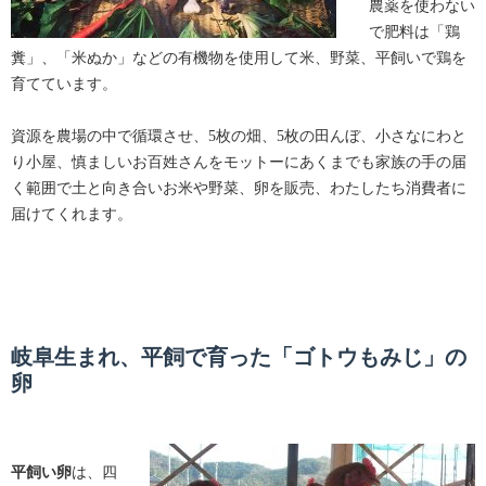
農薬を使わない
で肥料は「鶏
糞」、「米ぬか」などの有機物を使用して米、野菜、平飼いで鶏を
育てています。
資源を農場の中で循環させ、5枚の畑、5枚の田んぼ、小さなにわと
り小屋、慎ましいお百姓さんをモットーにあくまでも家族の手の届
く範囲で土と向き合いお米や野菜、卵を販売、わたしたち消費者に
届けてくれます。
岐阜生まれ、平飼で育った「ゴトウもみじ」の
卵
平飼い卵
は、四