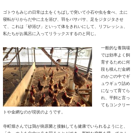
ゴトウもみじの日常は土をくちばしで突いて小石や虫を食べ、土に
寝転がりからだ中に土を浴び、羽をバサバサ、足をジタジタさせ
て、これは「砂浴び」といって体をきれいにして、リフレッシュ、
私たちがお風呂に入ってリラックスするのと同じ。
一般的な養鶏場
では効率よく飼
育するために何
段も積んだ金網
のかごの中でギ
ュウギュウ詰め
になって育てら
れ、平飼と言っ
てもコンクリー
トや金網なのが現状のようです。
寺町畑さんでは鶏が病原菌と接触しても健康でいられるようにと、