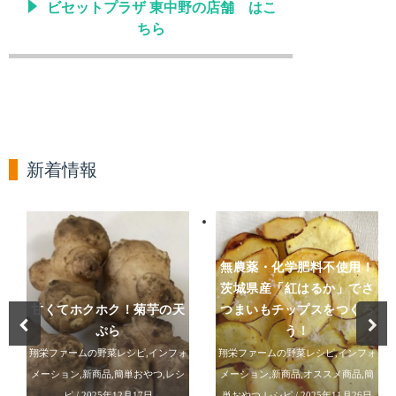
ビセットプラザ 東中野の店舗 はこ
ちら
新着情報
無農薬・化学肥料不使用！
茨城県産「紅はるか」でさ
甘くてホクホク！菊芋の天
つまいもチップスをつくろ
ぷら
う！
翔栄ファームの野菜レシピ
,
インフォ
翔栄ファームの野菜レシピ
,
インフォ
メーション
,
新商品
,
簡単おやつ
,
レシ
メーション
,
新商品
,
オススメ商品
,
簡
ピ
/ 2025年12月17日
単おやつ
,
レシピ
/ 2025年11月26日