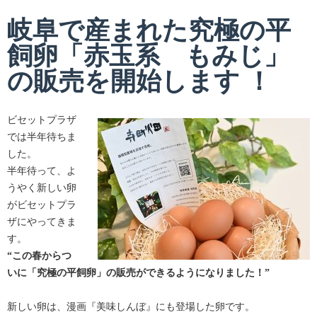
岐阜で産まれた究極の平
飼卵「赤玉系 もみじ」
の販売を開始します ！
ビセットプラザ
では半年待ちま
した。
半年待って、よ
うやく新しい卵
がビセットプラ
ザにやってきま
す。
“この春からつ
いに「究極の平飼卵」の販売ができるようになり
ました！”
新しい卵は、漫画『美味しんぼ』にも登場した卵です。