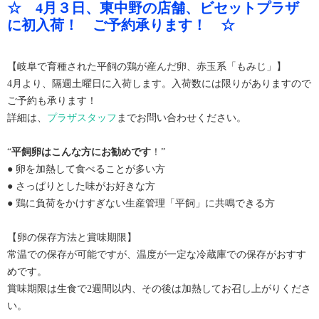
☆ 4月３日、東中野の店舗、ビセットプラザ
に初入荷！ ご予約承ります！ ☆
【岐阜で育種された平飼の鶏が産んだ卵、赤玉系「もみじ」】
4月より、隔週土曜日に入荷します。入荷数には限りがありますので
ご予約も承ります！
詳細は、
プラザスタッフ
までお問い合わせください。
“
平飼卵はこんな方にお勧めです
！”
● 卵を加熱して食べることが多い方
● さっぱりとした味がお好きな方
● 鶏に負荷をかけすぎない生産管理「平飼」に共鳴できる方
【卵の保存方法と賞味期限】
常温での保存が可能ですが、温度が一定な冷蔵庫での保存がおすす
めです。
賞味期限は生食で2週間以内、その後は加熱してお召し上がりくださ
い。