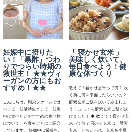
妊娠中に摂りた
「 寝かせ玄米 」
い！「黒酢」つわ
美味しく炊いて、
りでつらい時期の
毎日食べよう！健
救世主！ ★★ヴィ
康な体づくり
ーガンの方にもお
すすめ！★★
教えて！寝かせ玄米って何？ 炊
く前に何を準備したらいいの？
こんにちは、翔栄ファームでは
酵素玄米ご飯を炊いてみましょ
ハッピー妊活特集として「妊娠
う！ ふっくら酵素玄米ご飯が炊
中に食べたいおすすめの食べ物
けました！ ◆ 教えて！寝かせ玄
について」を食材ごとにご紹介
米って何？ 寝かせ玄米は「酵素
しています。 妊娠中は栄養を、
玄米」ともいわれ、玄米を小豆