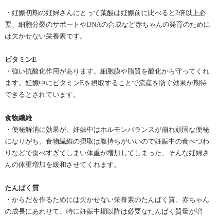
・妊娠初期の妊婦さんにとって葉酸は妊娠前に比べると2倍以上必
要、細胞分裂のサポートやDNAの合成など赤ちゃんの発育のために
は欠かせない栄養素です。
ビタミンE
・強い抗酸化作用があります。細胞膜や脂質を酸化から守ってくれ
ます。妊娠中にビタミンEを摂取することで流産を防ぐ効果が期待
できるとされています。
食物繊維
・便秘解消に効果が、妊娠中はホルモンバランスが崩れ頑固な便秘
になりがち、食物繊維の摂取は腹持ちがいいので妊娠中の食べづわ
りなどで食べすぎてしまい体重が増加してしまった、そんな妊婦さ
んの体重増加を緩和させてくれます。
たんぱく質
・からだを作るためには欠かせない栄養素のたんぱく質、赤ちゃん
の成長にあわせて、特に妊娠中期以降は必要なたんぱく質量が増