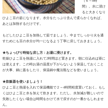
（６～8時
間）。水に浸け
ると大きくなり
ひよこ豆の姿になります。水分をたっぷり含んで柔らかくなれば、
あとは加熱するだけです。
もどしたひよこ豆を加熱して茹でましょう。中までしっかり火を通
すためにも豆の水分が均一になるよう丁寧に戻しておきましょう。
★ちょっぴり時短な戻し方：お湯に浸けます。
乾燥ひよこ豆を熱湯に入れて2時間ほど置きます。朝に仕込めば昼に
は使えます。この時お湯の温度が下がらないよう保温しておくこと
が大事、鍋に蓋をしたり、保温鍋や魔法瓶などを使いましょう。
★炊飯器を使いましょう！
ひよこ豆と熱湯を入れて保温機能で２～4時間程度置いておく。もし
くはひよこ豆と水を加えて炊きます。ただし、水加減が難しいので
失敗したくない場合は時間をかけて水で戻すのが一番かもしれませ
ん。