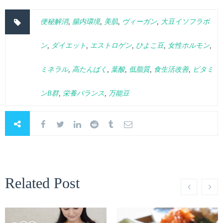
便秘解消
,
腸内環境
,
美肌
,
ヴィーガン
,
大豆イソフラボ
ン
,
ダイエット
,
エストロゲン
,
ひよこ豆
,
女性ホルモン
,
ミネラル
,
高たんぱく
,
葉酸
,
低脂質
,
食生活改善
,
ビタミ
ンB群
,
栄養バランス
,
万能豆
Related Post