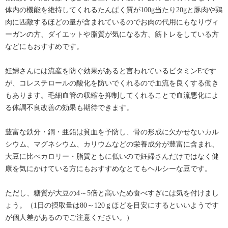
体内の機能を維持してくれるたんぱく質が100g当たり20gと豚肉や鶏
肉に匹敵するほどの量が含まれているのでお肉の代用にもなりヴィ
ーガンの方、ダイエットや脂質が気になる方、筋トレをしている方
などにもおすすめです。
妊婦さんには流産を防ぐ効果があると言われているビタミンEです
が、コレステロールの酸化を防いでくれるので血流を良くする働き
もあります。毛細血管の収縮を抑制してくれることで血流悪化によ
る体調不良改善の効果も期待できます。
豊富な鉄分・銅・亜鉛は貧血を予防し、骨の形成に欠かせないカル
シウム、マグネシウム、カリウムなどの栄養成分が豊富に含まれ、
大豆に比べカロリー・脂質ともに低いので妊婦さんだけではなく健
康を気にかけている方にもおすすめなとてもヘルシーな豆です。
ただし、糖質が大豆の4～5倍と高いため食べすぎには気を付けまし
ょう。（1日の摂取量は80～120ｇほどを目安にするといいようです
が個人差があるのでご注意ください。）