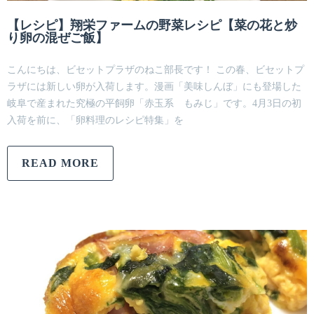
【レシピ】翔栄ファームの野菜レシピ【菜の花と炒
り卵の混ぜご飯】
こんにちは、ビセットプラザのねこ部長です！ この春、ビセットプ
ラザには新しい卵が入荷します。漫画「美味しんぼ」にも登場した
岐阜で産まれた究極の平飼卵「赤玉系 もみじ」です。4月3日の初
入荷を前に、「卵料理のレシピ特集」を
READ MORE