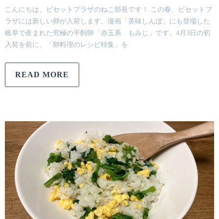
こんにちは、ビセットプラザのねこ部長です！ この春、ビセットプ
ラザには新しい卵が入荷します。漫画「美味しんぼ」にも登場した
岐阜で産まれた究極の平飼卵「赤玉系 もみじ」です。4月3日の初
入荷を前に、「卵料理のレシピ特集」を
READ MORE