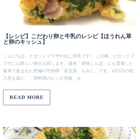
【レシピ】こだわり卵と牛乳のレシピ【ほうれん草
と卵のキッシュ】
こんにちは、ビセットプラザのねこ部長です！ この春、ビセットプ
ラザには新しい卵が入荷します。漫画「美味しんぼ」にも登場した
岐阜で産まれた究極の平飼卵「赤玉系 もみじ」です。4月3日の初
入荷を前に、「卵料理のレシピ特集」を
READ MORE