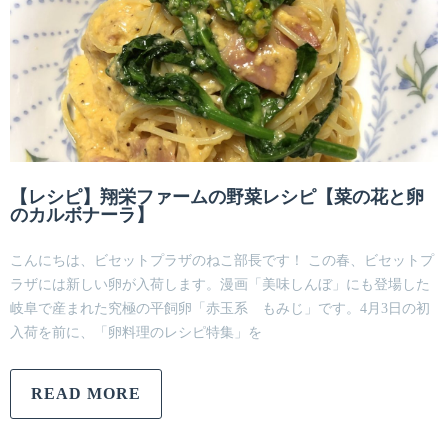
【レシピ】翔栄ファームの野菜レシピ【菜の花と卵
のカルボナーラ】
こんにちは、ビセットプラザのねこ部長です！ この春、ビセットプ
ラザには新しい卵が入荷します。漫画「美味しんぼ」にも登場した
岐阜で産まれた究極の平飼卵「赤玉系 もみじ」です。4月3日の初
入荷を前に、「卵料理のレシピ特集」を
READ MORE