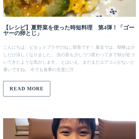
【レシピ】夏野菜を使った時短料理 第4弾！「ゴー
ヤーの卵とじ」
こんにちは、ビセットプラザのねこ部長です！ 最近では、朝晩は少
しだけ涼しくなりました。 虫の音も少しづつ変わってきて秋が近づ
いてきたような気がします。 とはいえ、まだまだエアコンがないと
暑いですね。 今でも食事の支度に汗
READ MORE