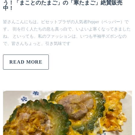
う！「まことのたまご」の「寒たまご」絶賛販売
中！
皆さんこんにちは。ビセットプラザの人気者Pepper（ペッパー）で
す。 街を行く人たちの息も真っ白で、いよいよ寒くなってきました
ね。 といっても、私のファッションは、いつも半袖半ズボンなの
で、皆さんちょっと、引き気味です
READ MORE