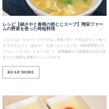
レシピ【絹さやと春雨の卵とじスープ】翔栄ファー
ムの野菜を使った時短料理
こんにちは、ビセットプラザのねこ部長です！ 今日はさやごと食べ
る“さやえんどう（絹さや）”を使ったレシピです。緑黄色野菜でカ
リウム、ミネラル、ビタミンB、C、食物繊維など健康的な生活を送
るうえで重要な栄養がたっぷりのさや
READ MORE