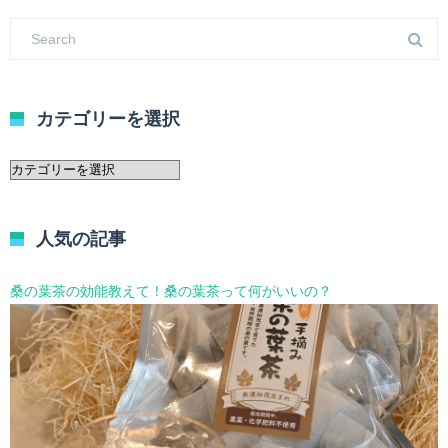
カテゴリーを選択
カ
テ
ゴ
リ
人気の記事
ー
を
選
桑の葉茶の効能教えて！桑の葉茶って何がいいの？
択