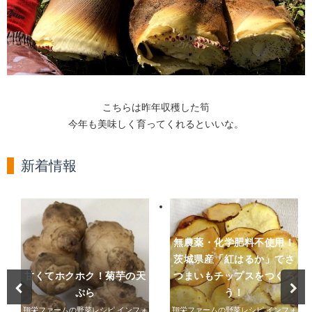
こちらは昨年収穫した筍
今年も美味しく育ってくれるといいな。
新着情報
無農薬・化学肥料不使用！
茨城県産「紅はるか」でさ
甘くてホクホク！菊芋の天
つまいもチップスをつくろ
ぷら
う！
翔栄ファームの野菜レシピ
,
インフォ
翔栄ファームの野菜レシピ
,
インフォ