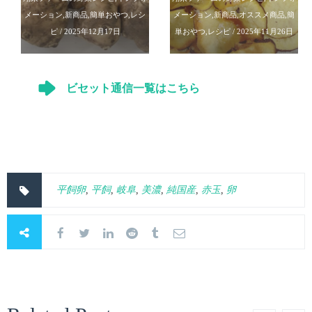
メーション
,
新商品
,
簡単おやつ
,
レシ
メーション
,
新商品
,
オススメ商品
,
簡
ピ
/ 2025年12月17日
単おやつ
,
レシピ
/ 2025年11月26日
ビセット通信一覧はこちら
平飼卵
,
平飼
,
岐阜
,
美濃
,
純国産
,
赤玉
,
卵