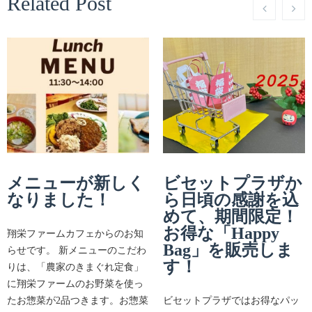
Related Post
メニューが新しく
ビセットプラザか
なりました！
ら日頃の感謝を込
めて、期間限定！
お得な「Happy
翔栄ファームカフェからのお知
Bag」を販売しま
らせです。 新メニューのこだわ
す！
りは、「農家のきまぐれ定食」
に翔栄ファームのお野菜を使っ
たお惣菜が2品つきます。お惣菜
ビセットプラザではお得なパッ