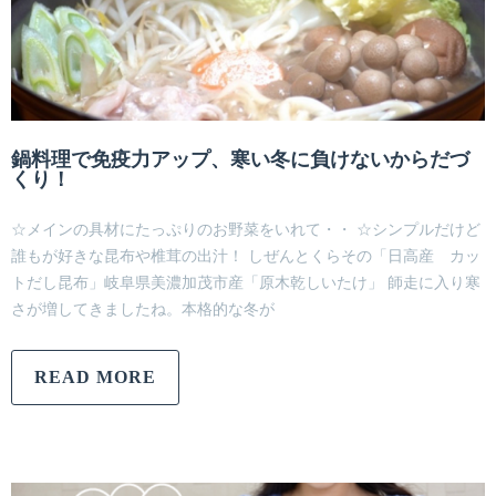
鍋料理で免疫力アップ、寒い冬に負けないからだづ
くり！
☆メインの具材にたっぷりのお野菜をいれて・・ ☆シンプルだけど
誰もが好きな昆布や椎茸の出汁！ しぜんとくらその「日高産 カッ
トだし昆布」岐阜県美濃加茂市産「原木乾しいたけ」 師走に入り寒
さが増してきましたね。本格的な冬が
READ MORE