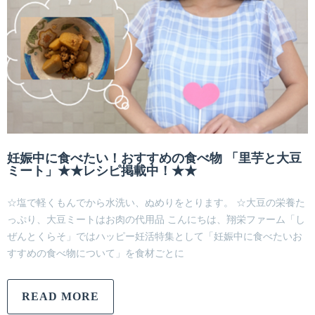
妊娠中に食べたい！おすすめの食べ物 「里芋と大豆
ミート」★★レシピ掲載中！★★
☆塩で軽くもんでから水洗い、ぬめりをとります。 ☆大豆の栄養た
っぷり、大豆ミートはお肉の代用品 こんにちは、翔栄ファーム「し
ぜんとくらそ」ではハッピー妊活特集として「妊娠中に食べたいお
すすめの食べ物について」を食材ごとに
READ MORE