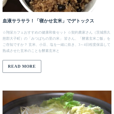
血液サラサラ！「寝かせ玄米」でデトックス
☆翔栄カフェおすすめの健康和食セット ☆契約農家さん（茨城県久
慈郡大子町）の「みつばちの里の米」 皆さん、「酵素玄米ご飯」を
ご存知ですか？ 玄米、小豆、塩を一緒に炊き、3～4日程度保温して
熟成させた玄米のことを酵素玄米と
READ MORE