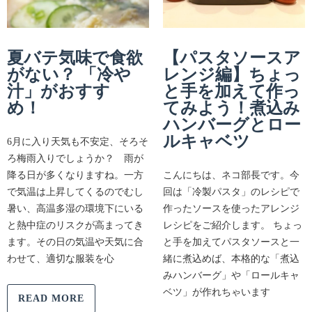
夏バテ気味で食欲
【パスタソースア
がない？ 「冷や
レンジ編】ちょっ
汁」がおすす
と手を加えて作っ
め！
てみよう！煮込み
ハンバーグとロー
ルキャベツ
6月に入り天気も不安定、そろそ
ろ梅雨入りでしょうか？ 雨が
降る日が多くなりますね。一方
こんにちは、ネコ部長です。今
で気温は上昇してくるのでむし
回は「冷製パスタ」のレシピで
暑い、高温多湿の環境下にいる
作ったソースを使ったアレンジ
と熱中症のリスクが高まってき
レシピをご紹介します。 ちょっ
ます。その日の気温や天気に合
と手を加えてパスタソースと一
わせて、適切な服装を心
緒に煮込めば、本格的な「煮込
みハンバーグ」や「ロールキャ
ベツ」が作れちゃいます
READ MORE