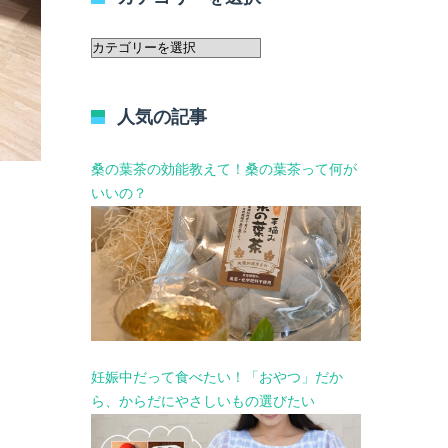
カ
テ
ゴ
リ
人気の記事
ー
を
選
桑の葉茶の効能教えて！桑の葉茶って何が
択
いいの？
妊娠中だって食べたい！「おやつ」だか
ら、からだにやさしいもの選びたい