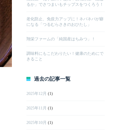
るか」でさつまいもチップスをつくろう！
老化防止、免疫力アップに！ネバネバが癖
になる「つるむらさきのおひたし」
翔栄ファームの「純国産はちみつ」！
調味料にもこだわりたい！健康のためにで
きること
過去の記事一覧
2025年12月
(1)
2025年11月
(1)
2025年10月
(1)