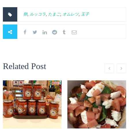
卵
,
ルッコラ
,
たまご
,
オムレツ
,
玉子
Related Post