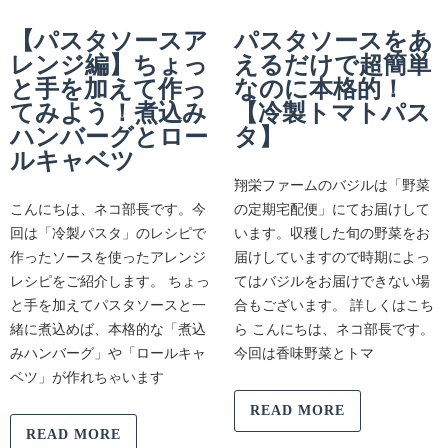
【パスタソースア
パスタソースをあ
レンジ編】ちょっ
えるだけで超簡単
と手を加えて作っ
なのに本格的！
てみよう！煮込み
【冷製トマトパス
ハンバーグとロー
タ】
ルキャベツ
翔栄ファームのバジルは「野菜
こんにちは、ネコ部長です。今
の定期宅配便」にてお届けして
回は「冷製パスタ」のレシピで
います。収穫した旬の野菜をお
作ったソースを使ったアレンジ
届けしていますので時期によっ
レシピをご紹介します。 ちょっ
てはバジルをお届けできない場
と手を加えてパスタソースと一
合もございます。 詳しくはこち
緒に煮込めば、本格的な「煮込
ら こんにちは、ネコ部長です。
みハンバーグ」や「ロールキャ
今回は香味野菜とトマ
ベツ」が作れちゃいます
READ MORE
READ MORE