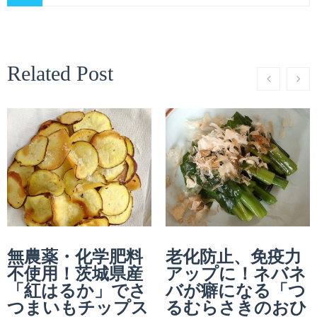
Related Post
無農薬・化学肥料
老化防止、免疫力
不使用！茨城県産
アップに！ネバネ
「紅はるか」でさ
バが癖になる「つ
つまいもチップス
るむらさきのおひ