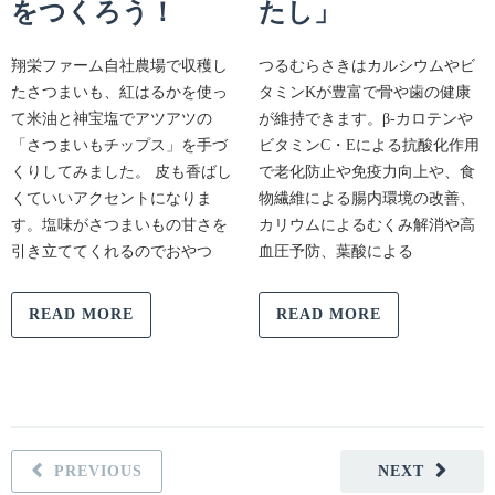
をつくろう！
たし」
翔栄ファーム自社農場で収穫し
つるむらさきはカルシウムやビ
たさつまいも、紅はるかを使っ
タミンKが豊富で骨や歯の健康
て米油と神宝塩でアツアツの
が維持できます。β-カロテンや
「さつまいもチップス」を手づ
ビタミンC・Eによる抗酸化作用
くりしてみました。 皮も香ばし
で老化防止や免疫力向上や、食
くていいアクセントになりま
物繊維による腸内環境の改善、
す。塩味がさつまいもの甘さを
カリウムによるむくみ解消や高
引き立ててくれるのでおやつ
血圧予防、葉酸による
READ MORE
READ MORE
PREVIOUS
NEXT