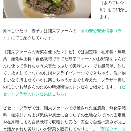
（きのこレシ
ピ）をご紹介し
ます。
原木しいたけ「春子」は翔栄ファームの
「食の安心安全情報コラ
ム」
にてご紹介しています。
【翔栄ファームの野菜を使ったレシピ】では固定種・在来種・無農
薬・無化学肥料・自然栽培で育てた翔栄ファームのお野菜をふんだ
んに使って作れちゃう栄養たっぷりで美味しい、でも超簡単、決し
て手抜きしていないのに鍋やフライパン一つでできちゃう、洗い物
も少なく済ませていかに楽しちゃうかまでも考えた、プラザ一押し
の忙しいお母さんのための時短料理のレシピをご紹介します。（
ビ
セットプラザのレシピ集はこちら）
ビセットプラザでは、翔栄ファームで収穫された無農薬、無化学肥
料、無添加、および気候や風土に合ったその土地ならではの固定種
や在来種による自然栽培で収穫した安心・安全で自然の恵みが丸ご
と活かされた美味しいお野菜を販売しております。（
翔栄ファーム