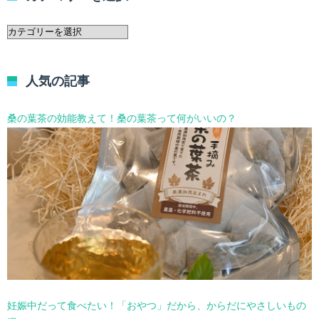
カ
テ
ゴ
リ
人気の記事
ー
を
選
桑の葉茶の効能教えて！桑の葉茶って何がいいの？
択
妊娠中だって食べたい！「おやつ」だから、からだにやさしいもの