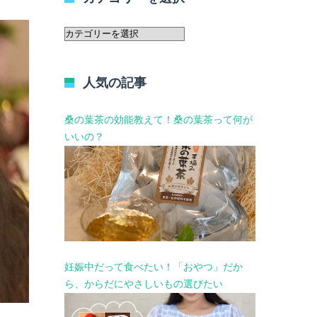
カ
テ
ゴ
リ
人気の記事
ー
を
選
桑の葉茶の効能教えて！桑の葉茶って何が
択
いいの？
妊娠中だって食べたい！「おやつ」だか
ら、からだにやさしいもの選びたい