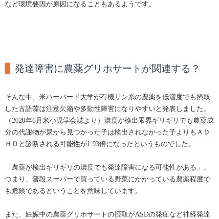
など環境要因が原因になることもあるようです。
発達障害に農薬グリホサートが関連する？
そんな中、米ハーバード大学が有機リン系の農薬を低濃度でも摂取
した古語藻は注意欠陥や多動性障害になりやすいと発表しました。
（2020年6月米小児学会誌より）濃度が検出限界ギリギリでも農薬成
分の代謝物が尿から見つかった子は検出されなかった子よりもＡＤ
ＨＤと診断される可能性が1.93倍になったというものでした。
「農薬が検出ギリギリの濃度でも発達障害になる可能性がある」、
つまり、普段スーパーで買っている野菜にかかっている農薬程度で
も危険であるということを意味しています。
また、妊娠中の農薬グリホサートの摂取がASDの発症など神経発達