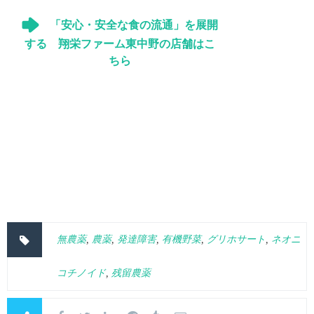
「安心・安全な食の流通」を展開
する 翔栄ファーム東中野の店舗はこ
ちら
無農薬
,
農薬
,
発達障害
,
有機野菜
,
グリホサート
,
ネオニ
コチノイド
,
残留農薬