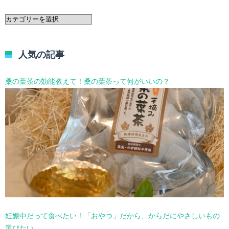
カ
テ
ゴ
リ
人気の記事
ー
を
選
桑の葉茶の効能教えて！桑の葉茶って何がいいの？
択
妊娠中だって食べたい！「おやつ」だから、からだにやさしいもの
選びたい