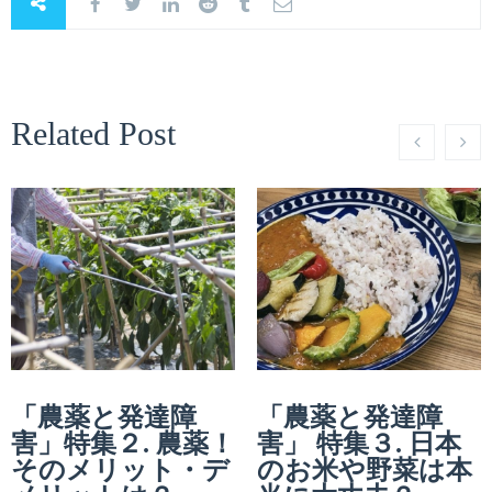
Related Post
「農薬と発達障
「農薬と発達障
害」特集２. 農薬！
害」 特集３. 日本
そのメリット・デ
のお米や野菜は本