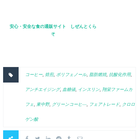
安心・安全な食の通販サイト しぜんとくら
そ
コーヒー
,
焙煎
,
ポリフェノール
,
脂肪燃焼
,
抗酸化作用
,
アンチエイジング
,
血糖値
,
インスリン
,
翔栄ファームカ
フェ
,
東中野
,
グリーンコーヒ―
,
フェアトレード
,
クロロ
ゲン酸