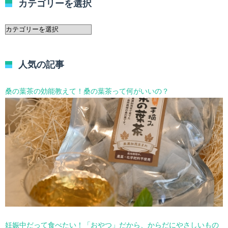
カテゴリーを選択
カ
テ
ゴ
リ
人気の記事
ー
を
選
桑の葉茶の効能教えて！桑の葉茶って何がいいの？
択
妊娠中だって食べたい！「おやつ」だから、からだにやさしいもの