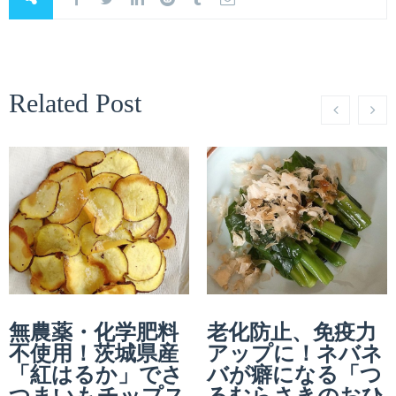
Related Post
無農薬・化学肥料
老化防止、免疫力
不使用！茨城県産
アップに！ネバネ
「紅はるか」でさ
バが癖になる「つ
つまいもチップス
るむらさきのおひ