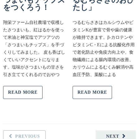
をつくろう！
たし」
翔栄ファーム自社農場で収穫し
つるむらさきはカルシウムやビ
たさつまいも、紅はるかを使っ
タミンKが豊富で骨や歯の健康
て米油と神宝塩でアツアツの
が維持できます。β-カロテンや
「さつまいもチップス」を手づ
ビタミンC・Eによる抗酸化作用
くりしてみました。 皮も香ばし
で老化防止や免疫力向上や、食
くていいアクセントになりま
物繊維による腸内環境の改善、
す。塩味がさつまいもの甘さを
カリウムによるむくみ解消や高
引き立ててくれるのでおやつ
血圧予防、葉酸による
READ MORE
READ MORE
PREVIOUS
NEXT