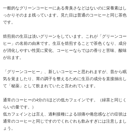
一般的なグリーンコーヒーにある青臭さなどはないのに栄養素はし
っかりそのまま残っています。見た目は普通のコーヒーと同じ茶色
です。
焙煎前の生豆は淡いグリーンをしています。これが「グリーンコー
ヒー」の名前の由来です。生豆を焙煎することで茶色くなり、成分
が消化しやすい性質に変化、コーヒーならではの香りと苦味、酸味
が出ます。
「グリーンコーヒー」、新しいコーヒーと思われますが、昔から眠
気を覚ましたり、胃の調子を整えるために生豆の成分を直接抽出し
て「秘薬」として飲まれていたと言われています。
通常のコーヒーの4分の1ほどの低カフェインです。（緑茶と同じく
らいの量です。）
低カフェインとは言え、過剰接種による頭痛や倦怠感などの症状は
通常のコーヒーと同じですのでくれぐれも飲みすぎには注意しまし
ょう。