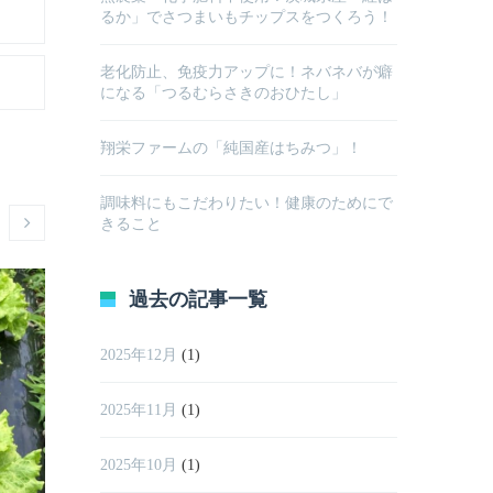
るか」でさつまいもチップスをつくろう！
老化防止、免疫力アップに！ネバネバが癖
になる「つるむらさきのおひたし」
翔栄ファームの「純国産はちみつ」！
調味料にもこだわりたい！健康のためにで
きること
過去の記事一覧
2025年12月
(1)
2025年11月
(1)
2025年10月
(1)