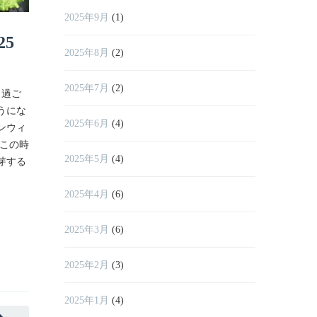
2025年9月
(1)
25
翔栄ファーム通信 2025
翔栄ファー
2025年8月
(2)
年4月号
年3月号
2025年7月
(2)
く過ご
いよいよ春本番！待ちに待った桜も満開、
3月は「弥生（
うにな
街中が華やかですね。 一方、花粉症の方は
さが和らぎ、
2025年6月
(4)
ンウィ
目がかゆくなったり、鼻水が止まらなくな
れを感じられ
 この時
ったりと憂鬱な季節かもしれません。 栄養
ありますが、
2025年5月
(4)
芽する
豊富でみずみずしい春野菜、そして新しい
開花も待ち遠
生活のスタートを象徴する入
大切な門出を
2025年4月
(6)
READ MORE
READ MO
2025年3月
(6)
2025年2月
(3)
2025年1月
(4)