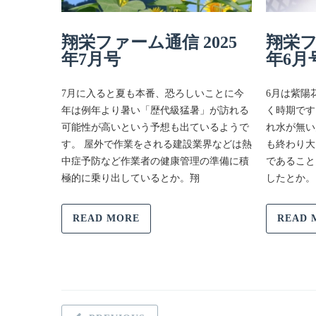
翔栄ファーム通信 2025
翔栄フ
年7月号
年6月
7月に入ると夏も本番、恐ろしいことに今
6月は紫陽
年は例年より暑い「歴代級猛暑」が訪れる
く時期です
可能性が高いという予想も出ているようで
れ水が無い
す。 屋外で作業をされる建設業界などは熱
も終わり大
中症予防など作業者の健康管理の準備に積
であること
極的に乗り出しているとか。翔
したとか。
READ MORE
READ 