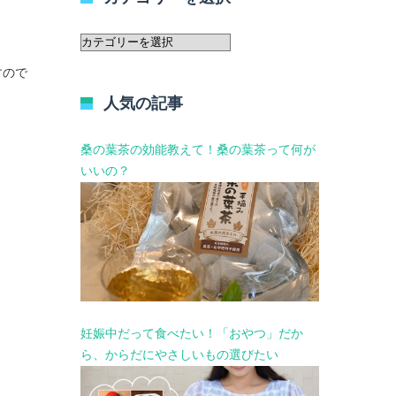
カ
テ
すので
ゴ
リ
人気の記事
ー
を
選
桑の葉茶の効能教えて！桑の葉茶って何が
択
いいの？
妊娠中だって食べたい！「おやつ」だか
ら、からだにやさしいもの選びたい