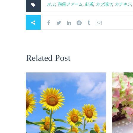
かぶ
,
翔栄ファーム
,
紅茶
,
カブ漬け
,
カテキン
Related Post