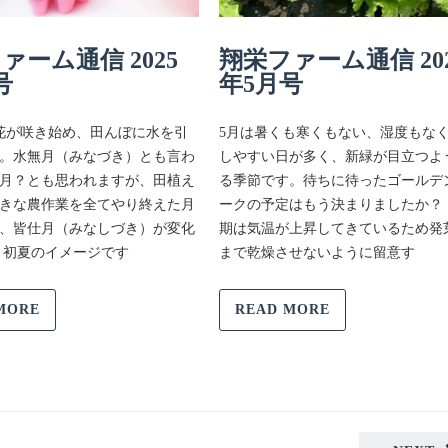
ァーム通信 2025
翔栄ファーム通信 20
号
年5月号
花が咲き始め、田んぼに水を引
5月は暑くも寒くもない、湿度もな
。水無月（みなづき）とも言わ
しやすい日が多く、新緑が目立つよ
月？とも思われますが、田植え
る季節です。待ちに待ったゴールデ
きな農作業を全てやり終えた月
ークの予定はもう決まりましたか？
、皆仕月（みなしづき）が変化
期は気温が上昇してきているため発
 初夏のイメージです
まで乾燥させないように留意す
MORE
READ MORE