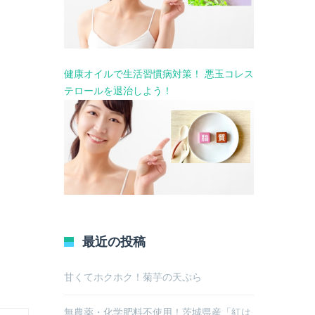
健康オイルで生活習慣病対策！ 悪玉コレス
テロールを退治しよう！
最近の投稿
甘くてホクホク！菊芋の天ぷら
無農薬・化学肥料不使用！茨城県産「紅は