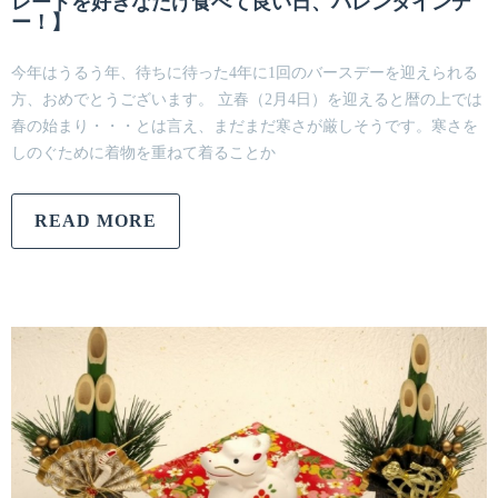
レートを好きなだけ食べて良い日、バレンタインデ
ー！】
今年はうるう年、待ちに待った4年に1回のバースデーを迎えられる
方、おめでとうございます。 立春（2月4日）を迎えると暦の上では
春の始まり・・・とは言え、まだまだ寒さが厳しそうです。寒さを
しのぐために着物を重ねて着ることか
READ MORE