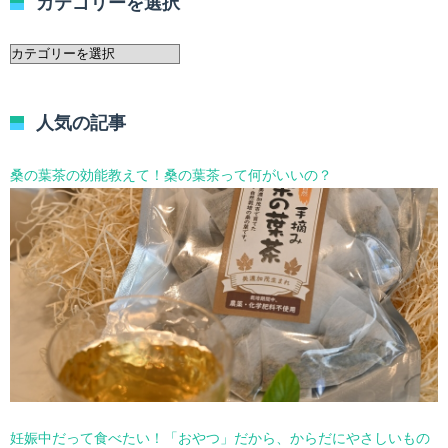
カテゴリーを選択
カ
テ
ゴ
リ
人気の記事
ー
を
選
桑の葉茶の効能教えて！桑の葉茶って何がいいの？
択
妊娠中だって食べたい！「おやつ」だから、からだにやさしいもの