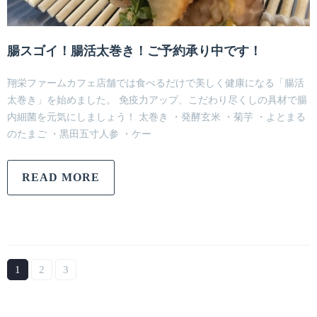
腸スゴイ！腸活太巻き！ご予約承り中です！
翔栄ファームカフェ店舗では食べるだけで美しく健康になる「腸活
太巻き」を始めました。 免疫力アップ、こだわり尽くしの具材で腸
内細菌を元気にしましょう！ 太巻き ・発酵玄米 ・菊芋 ・よとまる
のたまご ・黒田五寸人参 ・ケー
READ MORE
1
2
3