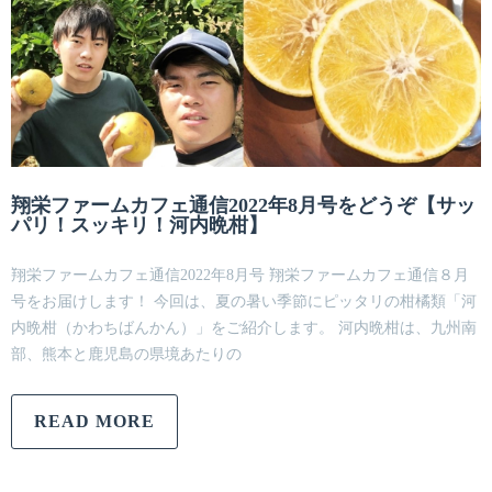
翔栄ファームカフェ通信2022年8月号をどうぞ【サッ
パリ！スッキリ！河内晩柑】
翔栄ファームカフェ通信2022年8月号 翔栄ファームカフェ通信８月
号をお届けします！ 今回は、夏の暑い季節にピッタリの柑橘類「河
内晩柑（かわちばんかん）」をご紹介します。 河内晩柑は、九州南
部、熊本と鹿児島の県境あたりの
READ MORE