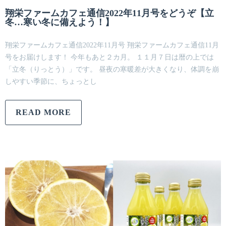
翔栄ファームカフェ通信2022年11月号をどうぞ【立
冬…寒い冬に備えよう！】
翔栄ファームカフェ通信2022年11月号 翔栄ファームカフェ通信11月
号をお届けします！ 今年もあと２カ月。 １１月７日は暦の上では
「立冬（りっとう）」です。 昼夜の寒暖差が大きくなり、体調を崩
しやすい季節に、ちょっとし
READ MORE