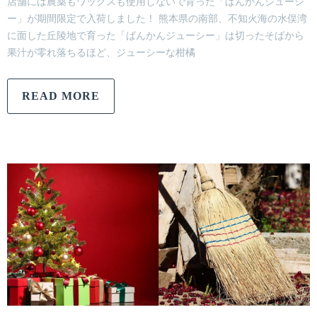
店舗には農薬もワックスも使用しないで育った「ばんかんジューシ
ー」が期間限定で入荷しました！ 熊本県の南部、不知火海の水俣湾
に面した丘陵地で育った「ばんかんジューシー」は切ったそばから
果汁が零れ落ちるほど、ジューシーな柑橘
READ MORE