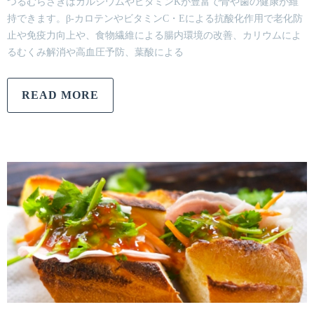
つるむらさきはカルシウムやビタミンKが豊富で骨や歯の健康が維
持できます。β-カロテンやビタミンC・Eによる抗酸化作用で老化防
止や免疫力向上や、食物繊維による腸内環境の改善、カリウムによ
るむくみ解消や高血圧予防、葉酸による
READ MORE