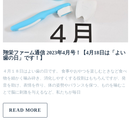
翔栄ファーム通信 2023年4月号！【4月18日は「よい
歯の日」です！】
４月１８日はよい歯の日です。 食事やおやつを楽しむときなど食べ
物を細かく噛み砕き、消化しやすくする役割はもちろんですが、発
音を助け、表情を作り、体の姿勢やバランスを保つ、ものを噛むこ
とで脳に刺激を与えるなど、私たちが毎日
READ MORE