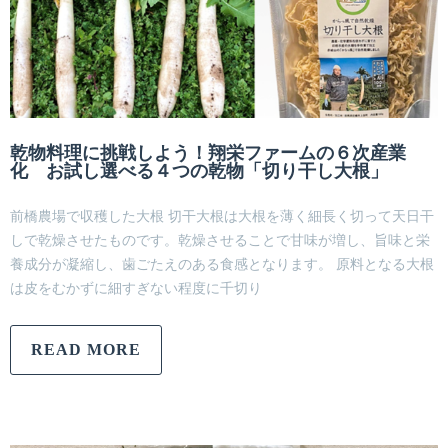
乾物料理に挑戦しよう！翔栄ファームの６次産業
化 お試し選べる４つの乾物「切り干し大根」
前橋農場で収穫した大根 切干大根は大根を薄く細長く切って天日干
しで乾燥させたものです。乾燥させることで甘味が増し、旨味と栄
養成分が凝縮し、歯ごたえのある食感となります。 原料となる大根
は皮をむかずに細すぎない程度に千切り
READ MORE