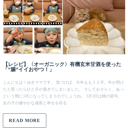
【レシピ】〈オーガニック〉有機玄米甘酒を使った
「”腸”イイおやつ！」
こんにちは！ゆきママです。 気づけば、今年ももう２月。年が明け
たと思ったらひと月が過ぎてしまいました。 そしておそらく、あっ
という間に3月になってしまうのでしょうね。 3月3日は桃の節句、
女の子の健やかな成長と幸せを祈る
READ MORE