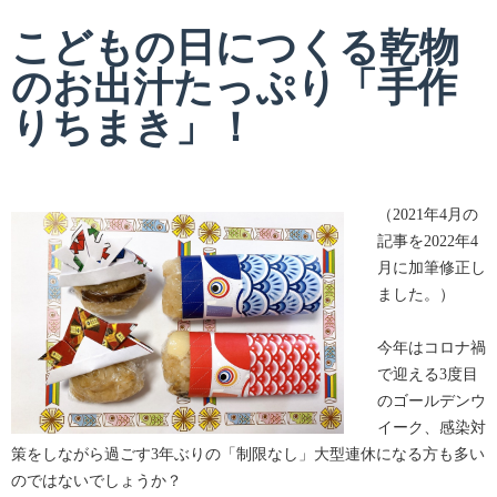
こどもの日につくる乾物
のお出汁たっぷり「手作
りちまき」！
（
2021
年
4
月の
記事を
2022
年
4
月に加筆修正し
ました。）
今年はコロナ禍
で迎える
3
度目
のゴールデンウ
イーク、感染対
策をしながら過ごす
3
年ぶりの「制限なし」大型連休になる方も多い
のではないでしょうか？