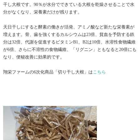
干し大根です。90％が水分でできている大根を乾燥させることで水
分がなくなり、栄養素だけが残ります。
天日干しにすると酵素の働きが活発、アミノ酸など新たな栄養素が
増えます。骨、歯を強くするカルシウムは23倍、貧血を予防する鉄
分は32倍、代謝を促進するビタミンB1、B2は10倍、水溶性食物繊維
が6倍、さらに不溶性の食物繊維、「リグニン」ともなると20倍にも
なり、便秘改善に効果的です。
翔栄ファームの6次化商品「切り干し大根」は
こちら