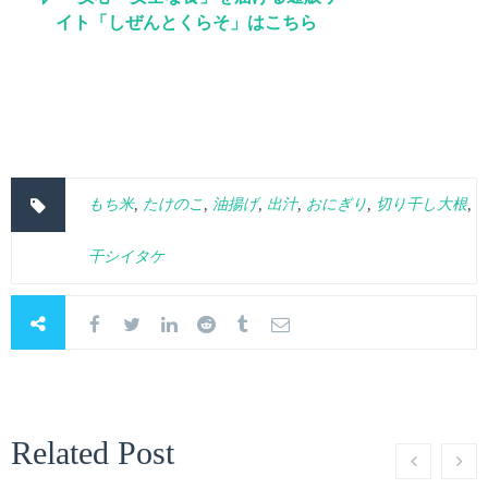
イト「しぜんとくらそ」はこちら
もち米
,
たけのこ
,
油揚げ
,
出汁
,
おにぎり
,
切り干し大根
,
干シイタケ
Related Post