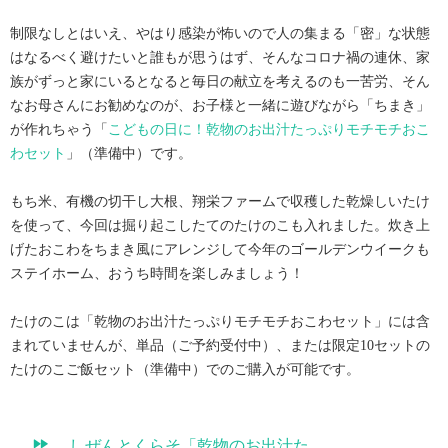
制限なしとはいえ、やはり感染が怖いので人の集まる「密」な状態
はなるべく避けたいと誰もが思うはず、そんなコロナ禍の連休、家
族がずっと家にいるとなると毎日の献立を考えるのも一苦労、そん
なお母さんにお勧めなのが、お子様と一緒に遊びながら「ちまき」
が作れちゃう「
こどもの日に！乾物のお出汁たっぷりモチモチおこ
わセット
」（準備中）です。
もち米、有機の切干し大根、翔栄ファームで収穫した乾燥しいたけ
を使って、今回は掘り起こしたてのたけのこも入れました。炊き上
げたおこわをちまき風にアレンジして今年のゴールデンウイークも
ステイホーム、おうち時間を楽しみましょう！
たけのこは「乾物のお出汁たっぷりモチモチおこわセット」には含
まれていませんが、単品（ご予約受付中）、または限定
10
セットの
たけのこご飯セット（準備中）でのご購入が可能です。
しぜんとくらそ「乾物のお出汁た