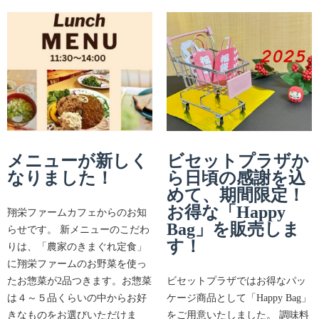
メニューが新しく
ビセットプラザか
なりました！
ら日頃の感謝を込
めて、期間限定！
お得な「Happy
翔栄ファームカフェからのお知
Bag」を販売しま
らせです。 新メニューのこだわ
す！
りは、「農家のきまぐれ定食」
に翔栄ファームのお野菜を使っ
たお惣菜が2品つきます。お惣菜
ビセットプラザではお得なパッ
は４～５品くらいの中からお好
ケージ商品として「Happy Bag」
きなものをお選びいただけま
をご用意いたしました。 調味料