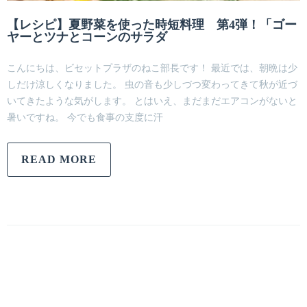
【レシピ】夏野菜を使った時短料理 第4弾！「ゴー
ヤーとツナとコーンのサラダ
こんにちは、ビセットプラザのねこ部長です！ 最近では、朝晩は少
しだけ涼しくなりました。 虫の音も少しづつ変わってきて秋が近づ
いてきたような気がします。 とはいえ、まだまだエアコンがないと
暑いですね。 今でも食事の支度に汗
READ MORE