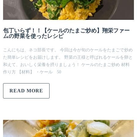
包丁いらず！！【ケールのたまご炒め】翔栄ファー
ムの野菜を使ったレシピ
こんにちは、ネコ部長です。 今回は今が旬のケールをたまごで炒め
た簡単レシピをお届けします。 野菜の王様と呼ばれるケールを卵と
和えて、おいしく栄養を摂りましょう！ ケールのたまご炒め 材料
作り方 【材料】 ・ケール 50
READ MORE