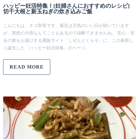
ハッピー妊活特集！[妊婦さんにおすすめのレシピ]
切干大根と新玉ねぎの炊き込みご飯
こんにちは、ネコ部長です。最近は天気のいい日が続いています
が、突然の大雨なんてこともあるので油断できませんね。 安心・安
全の食をお届けする通販サイト「しぜんとくらそ」に、この春新し
く誕生した「ハッピー妊活特集」のページ、
READ MORE