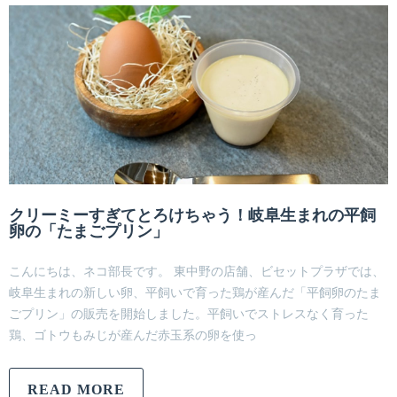
クリーミーすぎてとろけちゃう！岐阜生まれの平飼
卵の「たまごプリン」
こんにちは、ネコ部長です。 東中野の店舗、ビセットプラザでは、
岐阜生まれの新しい卵、平飼いで育った鶏が産んだ「平飼卵のたま
ごプリン」の販売を開始しました。平飼いでストレスなく育った
鶏、ゴトウもみじが産んだ赤玉系の卵を使っ
READ MORE