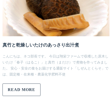
真竹と乾燥しいたけのあっさり出汁煮
こんにちは、ネコ部長です。 今日は翔栄ファームで収穫した原木し
いたけ「春子（はるこ）」と真竹（まだけ）で煮物を作ってみまし
た。 安心・安全の食をお届けする通販サイト「しぜんとくらそ」で
は、固定種・在来種・農薬化学肥料不使
READ MORE