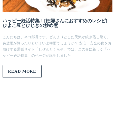
ハッピー妊活特集！[妊婦さんにおすすめのレシピ]
ひよこ豆とひじきの炒め煮
こんにちは、ネコ部長です。どんよりとした天気が続き蒸し暑く、
突然雨が降ったりといよいよ梅雨でしょうか？ 安心・安全の食をお
届けする通販サイト「しぜんとくらそ」では、この春に新しく「ハ
ッピー妊活特集」のページが誕生しました
READ MORE