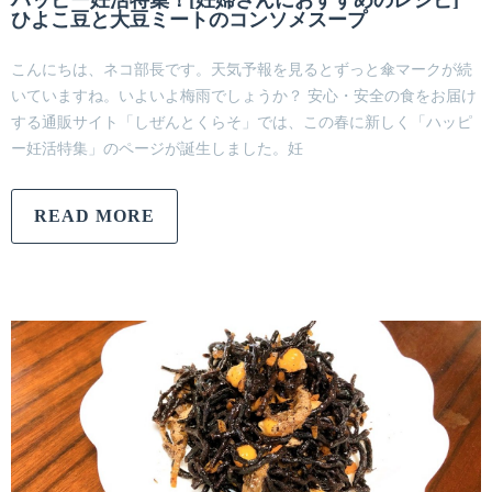
ハッピー妊活特集！[妊婦さんにおすすめのレシピ]
ひよこ豆と大豆ミートのコンソメスープ
こんにちは、ネコ部長です。天気予報を見るとずっと傘マークが続
いていますね。いよいよ梅雨でしょうか？ 安心・安全の食をお届け
する通販サイト「しぜんとくらそ」では、この春に新しく「ハッピ
ー妊活特集」のページが誕生しました。妊
READ MORE