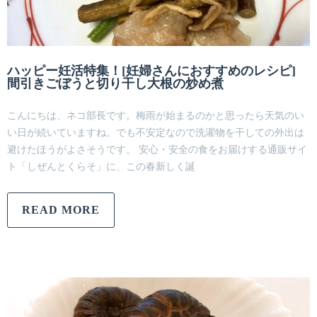
ハッピー妊活特集！[妊婦さんにおすすめのレシピ]
間引きごぼうと切り干し大根の炒め煮
こんにちは、ネコ部長です。梅雨が始まるのかと思ったら天気のい
い日が続いていますね。でも不安定なので洗濯物を干しての外出は
避けたほうがよさそうです。 安心・安全の食をお届けする通販サイ
ト「しぜんとくらそ」に、この春新しく誕
READ MORE