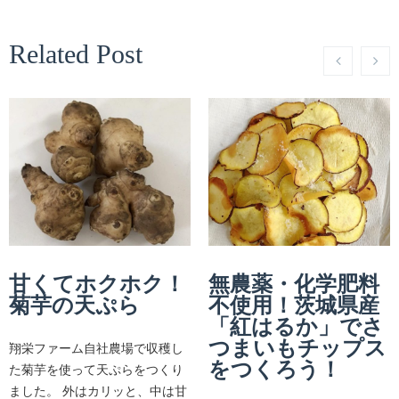
Related Post
甘くてホクホク！
無農薬・化学肥料
菊芋の天ぷら
不使用！茨城県産
「紅はるか」でさ
つまいもチップス
翔栄ファーム自社農場で収穫し
をつくろう！
た菊芋を使って天ぷらをつくり
ました。 外はカリッと、中は甘