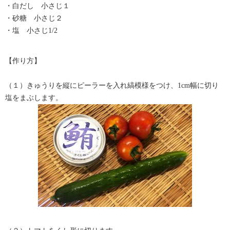
・白だし 小さじ１
・砂糖 小さじ２
・塩 小さじ1/2
【作り方】
（１）
きゅうりを縦にピーラーを入れ縞模様をつけ、1cm幅に切り
塩をまぶします。