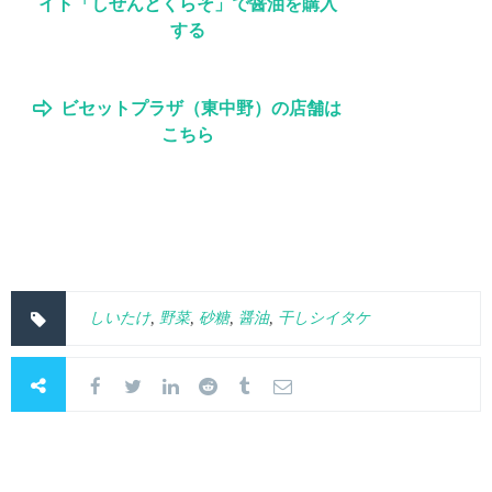
イト「しぜんとくらそ」で醤油を購入
する
ビセットプラザ（東中野）の店舗は
こちら
しいたけ
,
野菜
,
砂糖
,
醤油
,
干しシイタケ