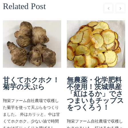
Related Post
甘くてホクホク！
無農薬・化学肥料
菊芋の天ぷら
不使用！茨城県産
「紅はるか」でさ
つまいもチップス
翔栄ファーム自社農場で収穫し
をつくろう！
た菊芋を使って天ぷらをつくり
ました。 外はカリッと、中は甘
くてホクホク、少ない油で時間
翔栄ファーム自社農場で収穫し