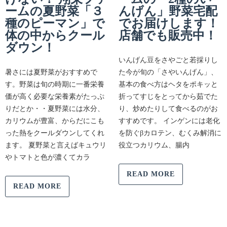
ームの夏野菜「３
んげん」野菜宅配
種のピーマン」で
でお届けします！
体の中からクール
店舗でも販売中！
ダウン！
いんげん豆をさやごと若採りし
暑さには夏野菜がおすすめで
た今が旬の「さやいんげん」、
す。野菜は旬の時期に一番栄養
基本の食べ方はヘタをポキッと
価が高く必要な栄養素がたっぷ
折ってすじをとってから茹でた
りだとか・・夏野菜には水分、
り、炒めたりして食べるのがお
カリウムが豊富、からだにこも
すすめです。 インゲンには老化
った熱をクールダウンしてくれ
を防ぐβカロテン、むくみ解消に
ます。 夏野菜と言えばキュウリ
役立つカリウム、腸内
やトマトと色が濃くてカラ
READ MORE
READ MORE