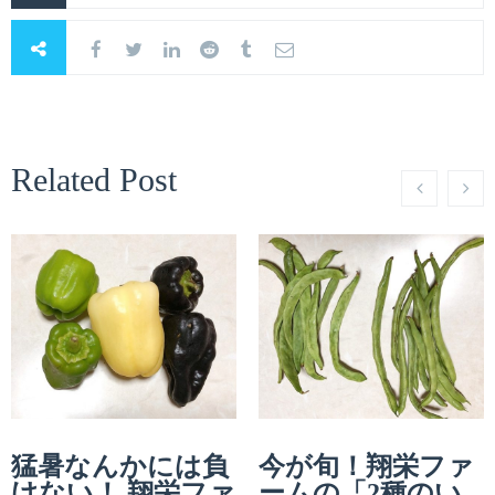
Related Post
猛暑なんかには負
今が旬！翔栄ファ
けない！ 翔栄ファ
ームの「2種のい