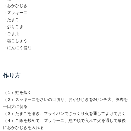
・おかひじき
・ズッキーニ
・たまご
・炒りごま
・ごま油
・塩こしょう
・にんにく醤油
作り方
（１）鮭を焼く
（２）ズッキーニをさいの目切り、おかひじきを2センチ大、豚肉を
一口大に切る
（３）たまごを溶き、フライパンでざっくり火を通してよけておく
（４）ご飯を炒めて、ズッキーニ、鮭の順で入れて火を通して最後
におかひじきを入れる