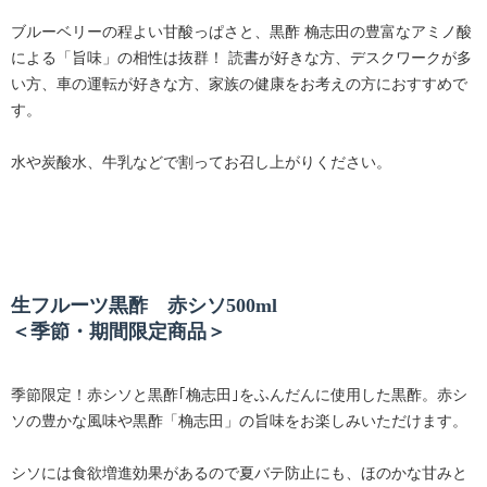
ブルーベリーの程よい甘酸っぱさと、黒酢 桷志田の豊富なアミノ酸
による「旨味」の相性は抜群！ 読書が好きな方、デスクワークが多
い方、車の運転が好きな方、家族の健康をお考えの方におすすめで
す。
水や炭酸水、牛乳などで割ってお召し上がりください。
生フルーツ黒酢 赤シソ500ml
＜季節・期間限定商品＞
季節限定！赤シソと黒酢｢桷志田｣をふんだんに使用した黒酢。赤シ
ソの豊かな風味や黒酢「桷志田」の旨味をお楽しみいただけます。
シソには食欲増進効果があるので夏バテ防止にも、ほのかな甘みと