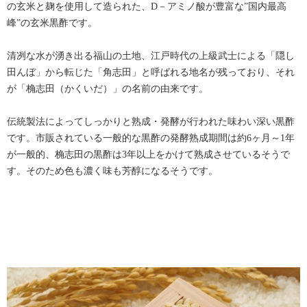
の玄米と麹を使用して造られた、D－アミノ酸が豊富な”国内最高
峰”の玄米黒酢です。
清冽な水が湧き出る福山の土地、江戸時代の上級武士による「隠し
田んぼ」から転じた「角志田」と呼ばれる地名が残っており、それ
が「桷志田（かくいだ）」の名前の由来です。
伝統製法によってしっかりと熟成・発酵が行われた味わい深い黒酢
です。市販されている一般的な黒酢の発酵熟成期間は約6ヶ月～1年
が一般的、桷志田の黒酢は3年以上をかけて熟成させているそうで
す。そのため色も濃く味も芳醇になるそうです。