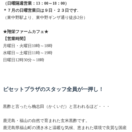
（日曜隔週営業：13：00～18：00）
＊７
月の日曜営業日は９日・２３日です.
（東中野駅より、東中野ギンザ通り徒歩2分）
★翔栄ファームカフェ★
【営業時間】
月曜日・火曜日10時～18時
水曜日～土曜日11時～19時
日曜日12時30分～18時
ビセットプラザのスタッフ全員が一押し！
黒酢と言ったら桷志田（かくいだ）と言われるほど・・・
鹿児島・福山の自然で育まれた玄米黒酢です。
鹿児島県福山町の湧き水と温暖な気候、恵まれた環境で良質な国産