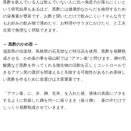
黒酢を飲んでいる人は飲んでいない人に比べ免疫力が落ちにくいと
いう研究結果もあるほど、黒酢には健康的なからだを維持するため
の栄養素が豊富です。お酢と聞いただけで飲みにくい？そんな方で
もお好みの飲み物で薄めたり、お料理やサラダにかけたり、と工夫
次第で無理なく摂取できます。
～ 黒酢のかめ壺 ～
滋賀県の信楽焼、島根県の石見焼など特注品を使用、黒酢を発酵熟
成させる、かめ壷の事を福山町では “アマン壷”と呼びます。麹や乳
酸菌など黒酢を作ってくれる微生物の活動を正しくコントロールで
きるアマン窯の選択を間違えると失敗する可能性があるため美味し
い黒酢を作るために壺選びは大変重要です。
「アマン壷」に、水、麹、玄米、を入れた後、液体の表面にフタを
するように乾燥した麹を均一に振りまき（振り麹）、壷の中だけで
じっくり発酵熟成させていきます。