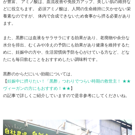
が豊富、 アミノ酸は、血流改善や免疫力アップ、美しい肌の維持な
どに役立ちます。 必須アミノ酸は、人間の生命維持に欠かせない栄
養素なのですが、 体内で合成できないため食事から摂る必要があり
ます。
また、黒酢には血液をサラサラにする効果があり、老廃物や余分な
水分を排出、むくみや冷えの予防にも効果があり健康を維持するた
めに、妊娠中の方や、生活習慣病予防を心がけている方など、どな
たにも毎日飲むことをおすすめしたい調味料です。
黒酢のからだにいい効能については、
【
妊娠中に摂りたい！「黒酢」つわりでつらい時期の救世主！ ★★
ヴィーガンの方にもおすすめ！★★
】
の記事で詳しくご紹介していますので是非参考にしてくださいね。