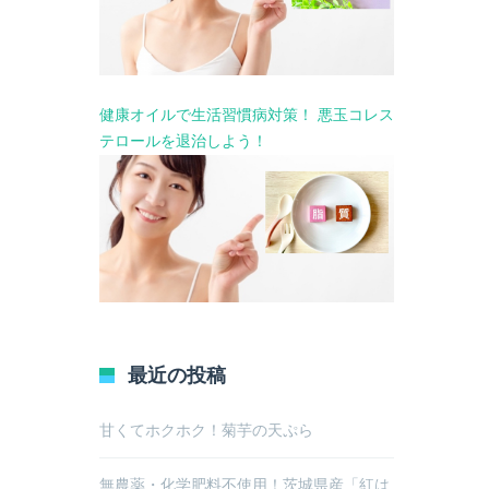
健康オイルで生活習慣病対策！ 悪玉コレス
テロールを退治しよう！
最近の投稿
甘くてホクホク！菊芋の天ぷら
無農薬・化学肥料不使用！茨城県産「紅は