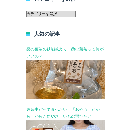
カ
テ
ゴ
リ
人気の記事
ー
を
選
桑の葉茶の効能教えて！桑の葉茶って何が
択
いいの？
妊娠中だって食べたい！「おやつ」だか
ら、からだにやさしいもの選びたい