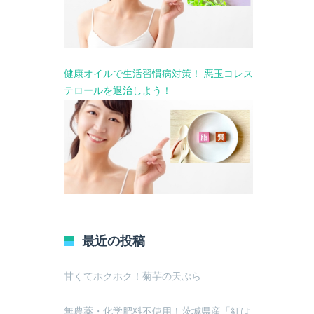
健康オイルで生活習慣病対策！ 悪玉コレス
テロールを退治しよう！
最近の投稿
甘くてホクホク！菊芋の天ぷら
無農薬・化学肥料不使用！茨城県産「紅は