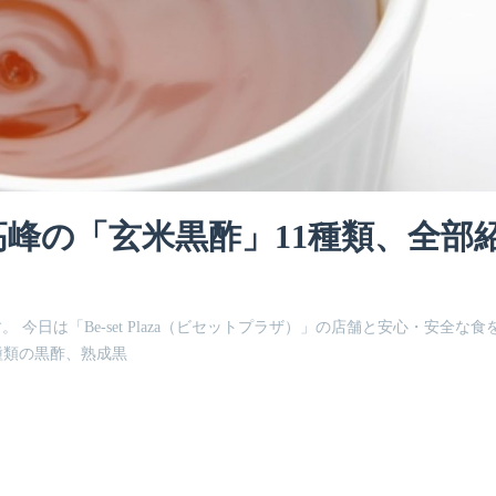
高峰の「玄米黒酢」11種類、全部
す。 今日は「Be-set Plaza（ビセットプラザ）」の店舗と安心・安全な食
種類の黒酢、熟成黒