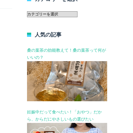
カ
テ
ゴ
リ
人気の記事
ー
を
選
桑の葉茶の効能教えて！桑の葉茶って何が
択
いいの？
妊娠中だって食べたい！「おやつ」だか
ら、からだにやさしいもの選びたい