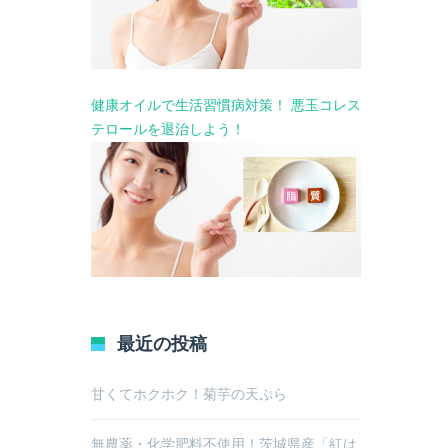
健康オイルで生活習慣病対策！ 悪玉コレス
テロールを退治しよう！
最近の投稿
甘くてホクホク！菊芋の天ぷら
無農薬・化学肥料不使用！茨城県産「紅は