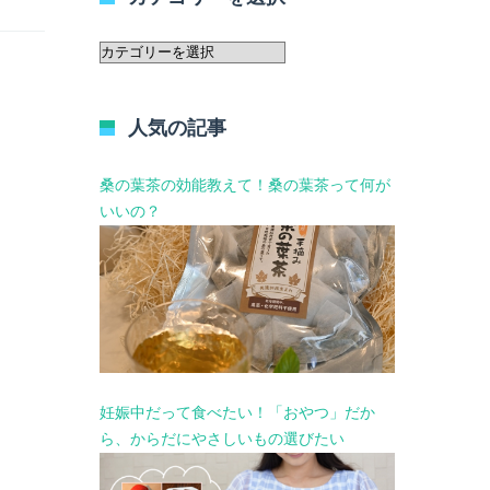
カ
テ
ゴ
リ
人気の記事
ー
を
選
桑の葉茶の効能教えて！桑の葉茶って何が
択
いいの？
妊娠中だって食べたい！「おやつ」だか
ら、からだにやさしいもの選びたい