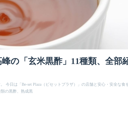
高峰の「玄米黒酢」11種類、全部
す。 今日は「Be-set Plaza（ビセットプラザ）」の店舗と安心・安全な食
種類の黒酢、熟成黒