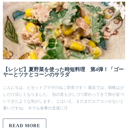
【レシピ】夏野菜を使った時短料理 第4弾！「ゴー
ヤーとツナとコーンのサラダ
こんにちは、ビセットプラザのねこ部長です！ 最近では、朝晩は少
しだけ涼しくなりました。 虫の音も少しづつ変わってきて秋が近づ
いてきたような気がします。 とはいえ、まだまだエアコンがないと
暑いですね。 今でも食事の支度に汗
READ MORE