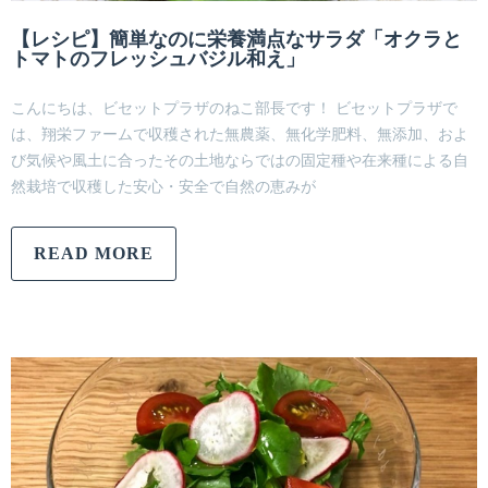
【レシピ】簡単なのに栄養満点なサラダ「オクラと
トマトのフレッシュバジル和え」
こんにちは、ビセットプラザのねこ部長です！ ビセットプラザで
は、翔栄ファームで収穫された無農薬、無化学肥料、無添加、およ
び気候や風土に合ったその土地ならではの固定種や在来種による自
然栽培で収穫した安心・安全で自然の恵みが
READ MORE