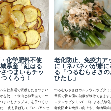
薬・化学肥料不使
老化防止、免疫力ア
茨城県産「紅はる
に！ネバネバが癖に
でさつまいもチッ
る「つるむらさきの
をつくろう！
ひたし」
ム自社農場で収穫したさつまい
つるむらさきはカルシウムやビタミ
かを使って米油と神宝塩でアツ
豊富で骨や歯の健康が維持できます。
つまいもチップス」を手づくり
ロテンやビタミンC・Eによる抗酸
た。 皮も香ばしくていいアクセ
老化防止や免疫力向上や、食物繊維