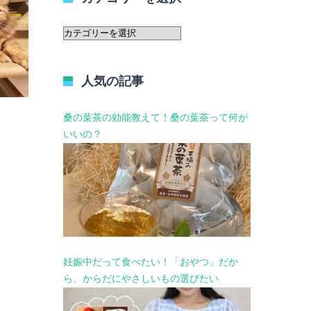
カ
テ
ゴ
リ
人気の記事
ー
を
選
桑の葉茶の効能教えて！桑の葉茶って何が
択
いいの？
妊娠中だって食べたい！「おやつ」だか
ら、からだにやさしいもの選びたい