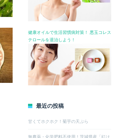
健康オイルで生活習慣病対策！ 悪玉コレス
テロールを退治しよう！
最近の投稿
甘くてホクホク！菊芋の天ぷら
無農薬・化学肥料不使用！茨城県産「紅は