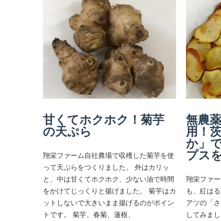
甘くてホクホク！菊芋
無農
の天ぷら
用！
か」
プス
翔栄ファーム自社農場で収穫した菊芋を使
って天ぷらをつくりました。 外はカリッ
と、中は甘くてホクホク、少ない油で時間
翔栄ファー
をかけてじっくりと揚げました。 菊芋はカ
も、紅はる
ットしないで大きいまま揚げるのがポイン
アツの「さ
トです。 菊芋、春菊、蓮根、
してみまし