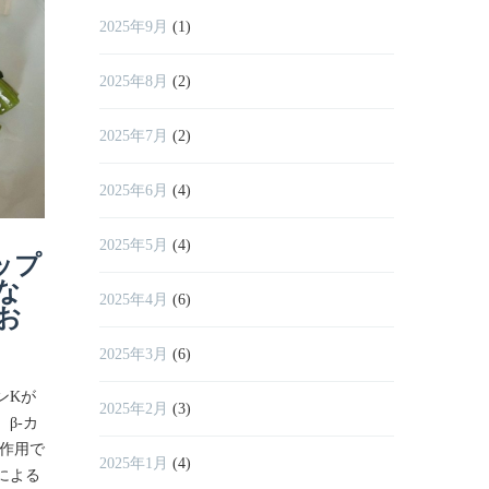
2025年9月
(1)
2025年8月
(2)
2025年7月
(2)
2025年6月
(4)
2025年5月
(4)
ップ
レンジでチンするだ
体が潤
な
け！ 大豆ミートのキー
瓜を食
2025年4月
(6)
お
マカレー
今年も前橋圃
2025年3月
(6)
毎日、こんなに暑いと火を使うのもうんざ
いきゅうり）が
ンKが
りですよね、そんな時に便利なレンジでチ
のは、農薬・
2025年2月
(3)
β-カ
ンするだけ、超簡単な大豆ミートのキーマ
育てた「とき
化作用で
カレーのレシピをご紹介します。無水カレ
濃くて、歯切
2025年1月
(4)
による
ーなので野菜の旨味がたっぷり詰まってい
皮が薄く、苦