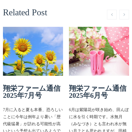
Related Post
翔栄ファーム通信
翔栄ファーム通信
2025年7月号
2025年6月号
7月に入ると夏も本番、恐ろしい
6月は紫陽花が咲き始め、田んぼ
ことに今年は例年より暑い「歴
に水を引く時期です。水無月
代級猛暑」が訪れる可能性が高
（みなづき）とも言われ水が無
いという予想も出ているようで
い月？とも思われますが、田植