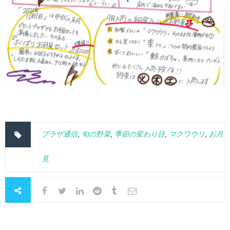
プラザ通信
,
旬の野菜
,
季節の変わり目
,
マクワウリ
,
お月
見