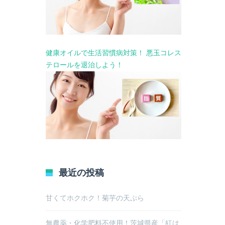
健康オイルで生活習慣病対策！ 悪玉コレス
テロールを退治しよう！
最近の投稿
甘くてホクホク！菊芋の天ぷら
無農薬・化学肥料不使用！茨城県産「紅は