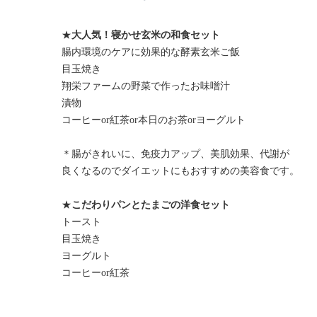
★
大人気！寝かせ玄米の和食セット
腸内環境のケアに効果的な酵素玄米ご飯
目玉焼き
翔栄ファームの野菜で作ったお味噌汁
漬物
コーヒーor紅茶or本日のお茶orヨーグルト
＊腸がきれいに、免疫力アップ、美肌効果、代謝が
良くなるのでダイエットにもおすすめの美容食です。
★
こだわりパンとたまごの洋食セット
トースト
目玉焼き
ヨーグルト
コーヒーor紅茶