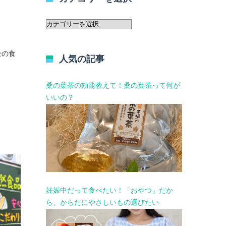
カ
テ
ゴ
リ
全の食
人気の記事
ー
を
選
桑の葉茶の効能教えて！桑の葉茶って何が
択
いいの？
妊娠中だって食べたい！「おやつ」だか
ら、からだにやさしいもの選びたい