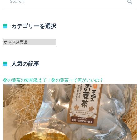
カテゴリーを選択
カ
テ
ゴ
リ
人気の記事
ー
を
選
桑の葉茶の効能教えて！桑の葉茶って何がいいの？
択