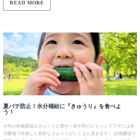
READ MORE
夏バテ防止！水分補給に『きゅうり』を食べよ
う！
今年の前橋圃場はきゅうりが豊作！東中野のビセットプラザには毎
日圃場で収穫した新鮮なきゅうりがたくさん届きます。 前橋圃場で