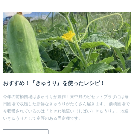
おすすめ！『きゅうり』を使ったレシピ！
今年の前橋圃場はきゅうりが豊作！東中野のビセットプラザには毎
日圃場で収穫した新鮮なきゅうりがたくさん届きます。 前橋圃場で
今収穫されているのは「ときわ地這い（じばい）きゅうり」、地這
いきゅうりとして定評のある固定種です。