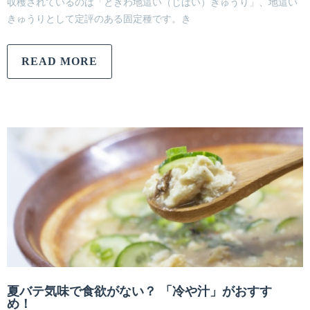
収穫されているのは「ときわ地這い（じばい）きゅうり」、地這い
きゅうりとして定評のある固定種です。き
READ MORE
夏バテ気味で食欲がない？ 「冷や汁」がおすす
め！