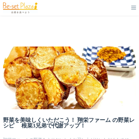
野菜を美味しくいただこう！ 翔栄ファーム の野菜レ
シピ 根菜3兄弟で代謝アップ！