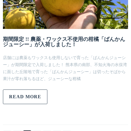
期間限定 !! 農薬・ワックス不使用の柑橘「ばんかん
ジューシー」が入荷しました！
店舗には農薬もワックスも使用しないで育った「ばんかんジューシ
ー」が期間限定で入荷しました！ 熊本県の南部、不知火海の水俣湾
に面した丘陵地で育った「ばんかんジューシー」は切ったそばから
果汁が零れ落ちるほど、ジューシーな柑橘
READ MORE