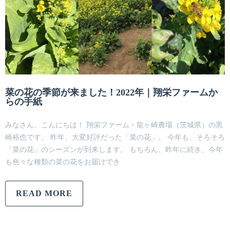
菜の花の季節が来ました！2022年｜翔栄ファームか
らの手紙
みなさん、こんにちは！ 翔栄ファーム・龍ヶ崎農場（茨城県）の黒
崎裕也です。 昨年、大変好評だった「菜の花」。 今年も、そろそろ
「菜の花」のシーズンが到来します。 もちろん、昨年に続き、今年
も色々な種類の菜の花をお届けでき
READ MORE