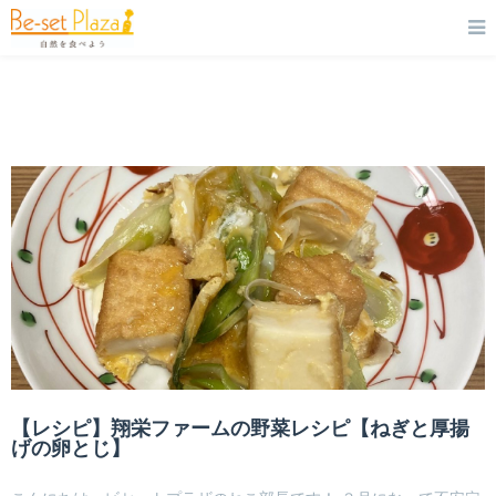
【レシピ】翔栄ファームの野菜レシピ【ねぎと厚揚
げの卵とじ】