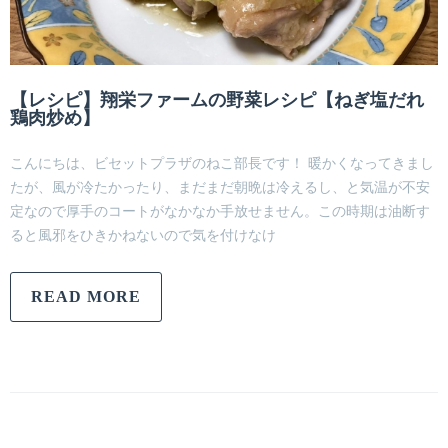
【レシピ】翔栄ファームの野菜レシピ【ねぎ塩だれ
鶏肉炒め】
こんにちは、ビセットプラザのねこ部長です！ 暖かくなってきまし
たが、風が冷たかったり、まだまだ朝晩は冷えるし、と気温が不安
定なので厚手のコートがなかなか手放せません。この時期は油断す
ると風邪をひきかねないので気を付けなけ
READ MORE