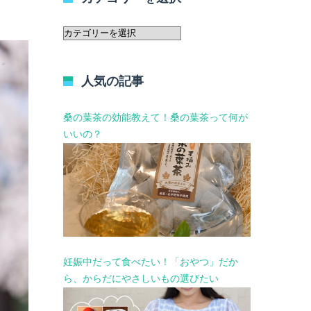
カ
テ
ゴ
リ
人気の記事
ー
を
選
桑の葉茶の効能教えて！桑の葉茶って何が
択
いいの？
妊娠中だって食べたい！「おやつ」だか
ら、からだにやさしいもの選びたい