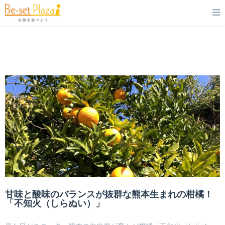
甘味と酸味のバランスが抜群な熊本生まれの柑橘！
「不知火（しらぬい）」