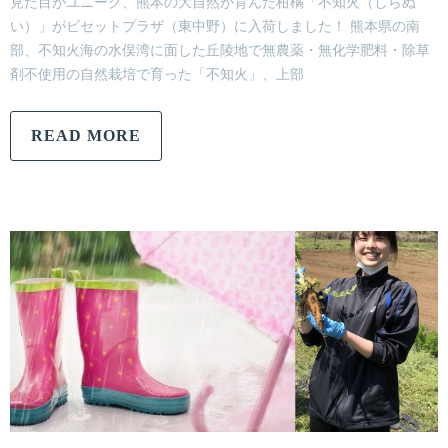
見た目がユニーク、熊本の大自然が育んだ柑橘「不知火（しらぬ
い）」がビセットプラザ（東中野）に入荷しました！ 熊本県の南
部、不知火海の水俣湾に面した丘陵地で無農薬・無化学肥料・除草
剤不使用の自然栽培で育った「不知火」、上部
READ MORE