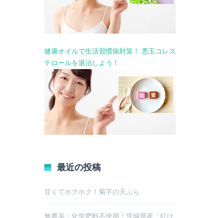
健康オイルで生活習慣病対策！ 悪玉コレス
テロールを退治しよう！
最近の投稿
甘くてホクホク！菊芋の天ぷら
無農薬・化学肥料不使用！茨城県産「紅は