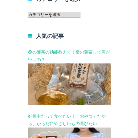
カ
テ
ゴ
リ
人気の記事
ー
を
選
桑の葉茶の効能教えて！桑の葉茶って何が
択
いいの？
妊娠中だって食べたい！「おやつ」だか
ら、からだにやさしいもの選びたい