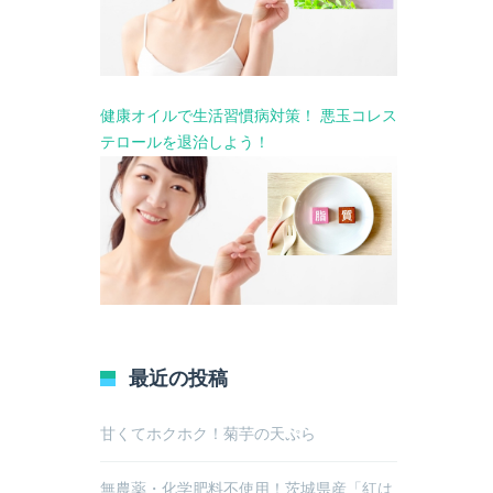
健康オイルで生活習慣病対策！ 悪玉コレス
テロールを退治しよう！
最近の投稿
甘くてホクホク！菊芋の天ぷら
無農薬・化学肥料不使用！茨城県産「紅は