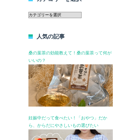
カ
テ
ゴ
リ
人気の記事
ー
を
選
桑の葉茶の効能教えて！桑の葉茶って何が
択
いいの？
妊娠中だって食べたい！「おやつ」だか
ら、からだにやさしいもの選びたい