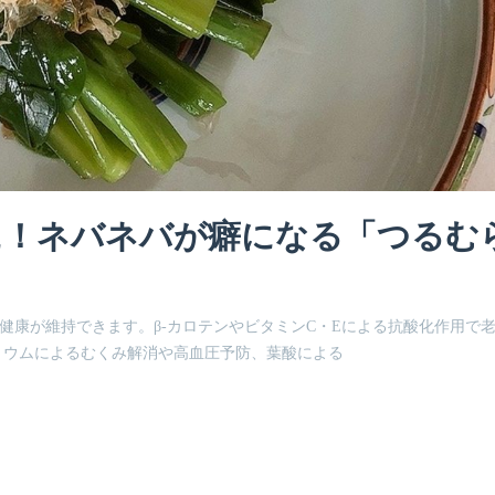
に！ネバネバが癖になる「つるむ
健康が維持できます。β-カロテンやビタミンC・Eによる抗酸化作用で
リウムによるむくみ解消や高血圧予防、葉酸による