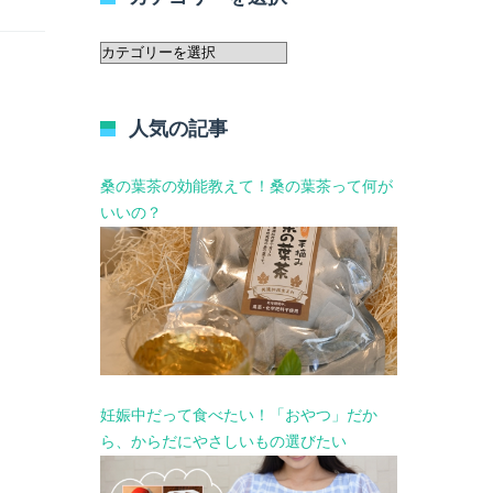
カ
テ
ゴ
リ
人気の記事
ー
を
選
桑の葉茶の効能教えて！桑の葉茶って何が
択
いいの？
妊娠中だって食べたい！「おやつ」だか
ら、からだにやさしいもの選びたい