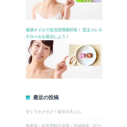
健康オイルで生活習慣病対策！ 悪玉コレス
テロールを退治しよう！
最近の投稿
甘くてホクホク！菊芋の天ぷら
無農薬・化学肥料不使用！茨城県産「紅は