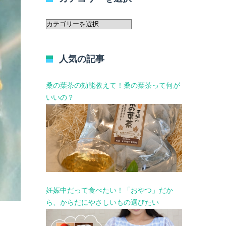
カ
テ
ゴ
リ
人気の記事
ー
を
選
桑の葉茶の効能教えて！桑の葉茶って何が
択
いいの？
妊娠中だって食べたい！「おやつ」だか
ら、からだにやさしいもの選びたい