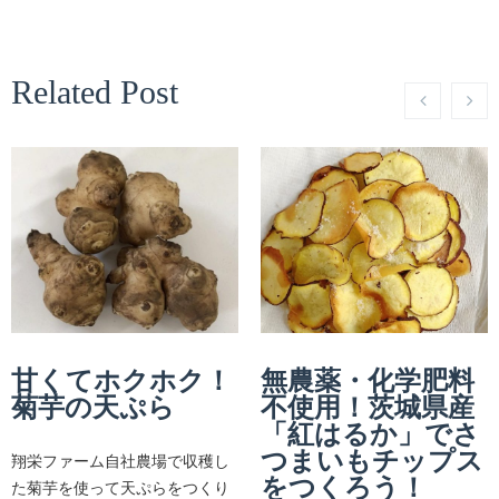
Related Post
甘くてホクホク！
無農薬・化学肥料
菊芋の天ぷら
不使用！茨城県産
「紅はるか」でさ
つまいもチップス
翔栄ファーム自社農場で収穫し
をつくろう！
た菊芋を使って天ぷらをつくり