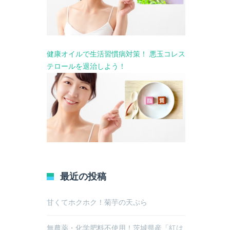
健康オイルで生活習慣病対策！ 悪玉コレス
テロールを退治しよう！
最近の投稿
甘くてホクホク！菊芋の天ぷら
無農薬・化学肥料不使用！茨城県産「紅は