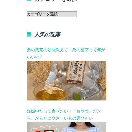
カ
テ
ゴ
リ
人気の記事
ー
を
選
桑の葉茶の効能教えて！桑の葉茶って何が
択
いいの？
妊娠中だって食べたい！「おやつ」だか
ら、からだにやさしいもの選びたい