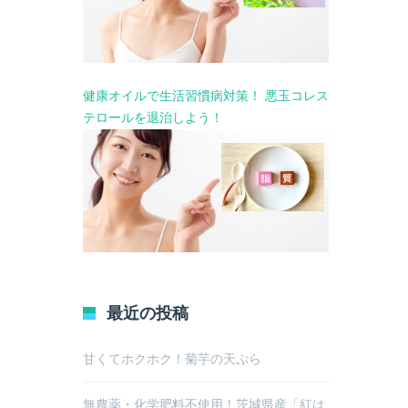
健康オイルで生活習慣病対策！ 悪玉コレス
テロールを退治しよう！
最近の投稿
甘くてホクホク！菊芋の天ぷら
無農薬・化学肥料不使用！茨城県産「紅は