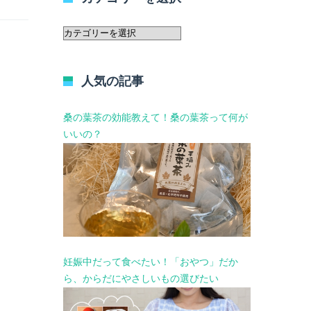
カ
テ
ゴ
リ
人気の記事
ー
を
選
桑の葉茶の効能教えて！桑の葉茶って何が
択
いいの？
妊娠中だって食べたい！「おやつ」だか
ら、からだにやさしいもの選びたい