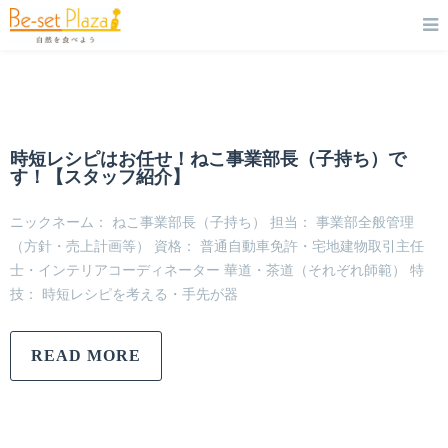
時短レシピはお任せ！ねこ事業部長（子持ち）で
す！【スタッフ紹介】
ニックネーム： ねこ事業部長（子持ち） 担当： 事業部全般管理
（方針・売上計画等） 資格： 普通自動車免許・宅地建物取引主任
士・インテリアコーディネーター 華道・茶道（それぞれ師範） 特
技： 時短レシピを考える・手先が器
READ MORE