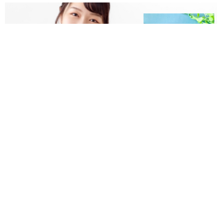
健康オイルで生活習慣病対策！ 悪玉コレステロールを退治しよう！